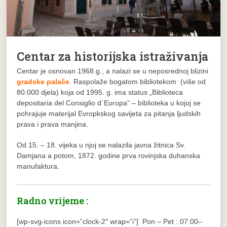
Centar za historijska istraživanja
Centar je osnovan 1968.g., a nalazi se u neposrednoj blizini
gradske palače
. Raspolaže bogatom bibliotekom (više od
80.000 djela) koja od 1995. g. ima status „Biblioteca
depositaria del Consiglio d´Europa“ – biblioteka u kojoj se
pohrajuje materijal Evropkskog savijeta za pitanja ljudskih
prava i prava manjina.
Od 15. – 18. vijeka u njoj se nalazila javna žitnica Sv.
Damjana a potom, 1872. godine prva rovinjska duhanska
manufaktura.
Radno vrijeme :
[wp-svg-icons icon=”clock-2″ wrap=”i”] Pon – Pet : 07:00–