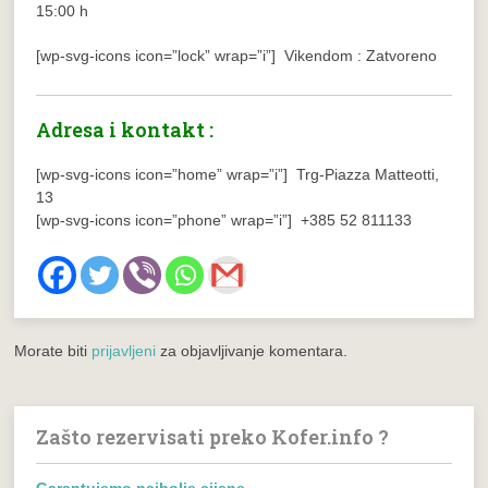
15:00 h
[wp-svg-icons icon=”lock” wrap=”i”] Vikendom : Zatvoreno
Adresa i kontakt :
[wp-svg-icons icon=”home” wrap=”i”] Trg-Piazza Matteotti,
13
[wp-svg-icons icon=”phone” wrap=”i”] +385 52 811133
Morate biti
prijavljeni
za objavljivanje komentara.
Zašto rezervisati preko Kofer.info ?
Garantujemo najbolje cijene