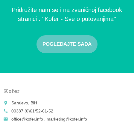
Pridružite nam se i na zvaničnoj facebook
stranici : ''Kofer - Sve o putovanjima''
POGLEDAJTE SADA
Kofer
place
Sarajevo, BiH
call
00387 (0)61/52-61-52
email
office@kofer.info , marketing@kofer.info