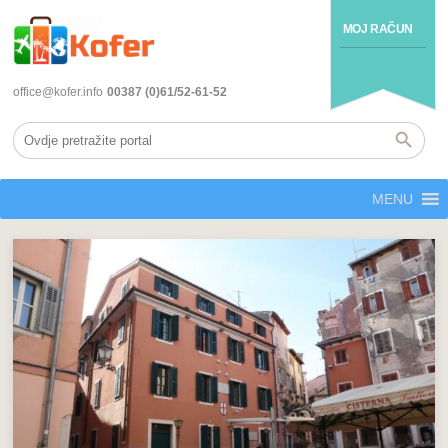
MOJ RAČUN
office@kofer.info
00387 (0)61/52-61-52
MENU