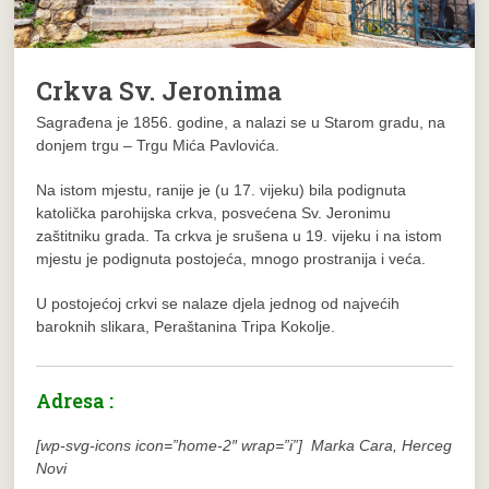
Crkva Sv. Jeronima
Sagrađena je 1856. godine, a nalazi se u Starom gradu, na
donjem trgu – Trgu Mića Pavlovića.
Na istom mjestu, ranije je (u 17. vijeku) bila podignuta
katolička parohijska crkva, posvećena Sv. Jeronimu
zaštitniku grada. Ta crkva je srušena u 19. vijeku i na istom
mjestu je podignuta postojeća, mnogo prostranija i veća.
U postojećoj crkvi se nalaze djela jednog od najvećih
baroknih slikara, Peraštanina Tripa Kokolje.
Adresa :
[wp-svg-icons icon=”home-2″ wrap=”i”] Marka Cara, Herceg
Novi