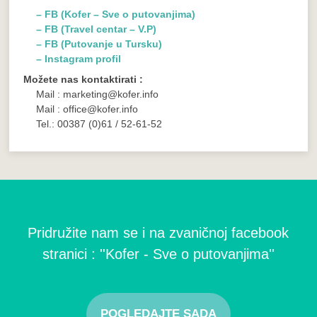
– FB (Kofer – Sve o putovanjima)
– FB (Travel centar – V.P)
– FB (Putovanje u Tursku)
– Instagram profil
Možete nas kontaktirati :
Mail : marketing@kofer.info
Mail : office@kofer.info
Tel.: 00387 (0)61 / 52-61-52
Pridružite nam se i na zvaničnoj facebook
stranici : ''Kofer - Sve o putovanjima''
POGLEDAJTE SADA