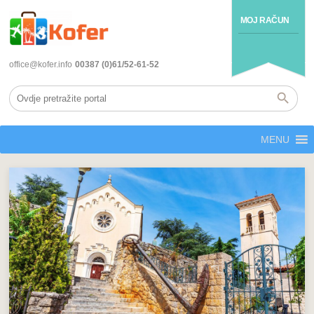
MOJ RAČUN
office@kofer.info
00387 (0)61/52-61-52
MENU