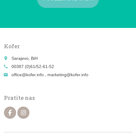
Kofer
place
Sarajevo, BiH
call
00387 (0)61/52-61-52
email
office@kofer.info , marketing@kofer.info
Pratite nas