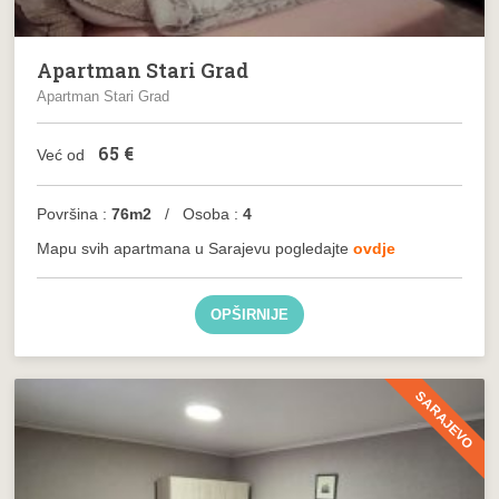
Apartman Stari Grad
Apartman Stari Grad
65
€
Već od
Površina :
76m2
/ Osoba :
4
Mapu svih apartmana u Sarajevu pogledajte
ovdje
OPŠIRNIJE
SARAJEVO