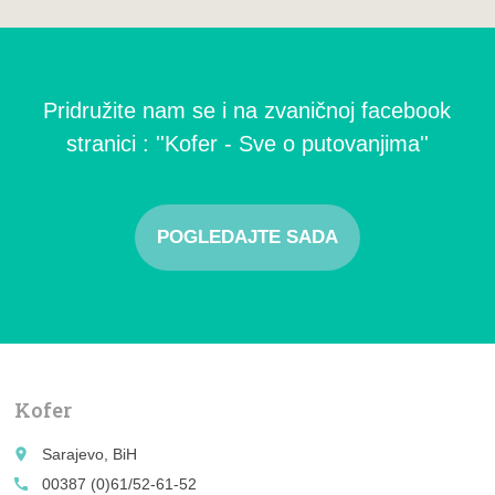
Pridružite nam se i na zvaničnoj facebook
stranici : ''Kofer - Sve o putovanjima''
POGLEDAJTE SADA
Kofer
place
Sarajevo, BiH
call
00387 (0)61/52-61-52