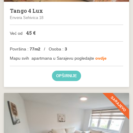
Tango 4 Lux
Envera Sehivica 18
45
€
Već od
Površina :
77m2
/ Osoba :
3
Mapu svih
apartmana
u Sarajevu pogledajte
ovdje
OPŠIRNIJE
SARAJEVO