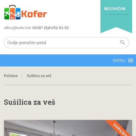
MOJ RAČUN
office@kofer.info
00387 (0)61/52-61-52
MENU
Početna
Sušilica za veš
Sušilica za veš
SARAJEVO