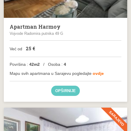
Apartman Harmoy
Vojvode Radomira putnika 49 G
25
€
Već od
Površina :
42m2
/ Osoba :
4
Mapu svih apartmana u Sarajevu pogledajte
ovdje
OPŠIRNIJE
SARAJEVO