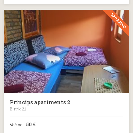
SARAJEVO
Princips apartments 2
Bistrik 21
50
€
Već od