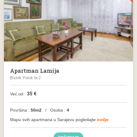
Apartman Lamija
Bistrik Potok br.2
35
€
Već od
Površina :
50m2
/ Osoba :
4
Mapu svih apartmana u Sarajevu pogledajte
ovdje