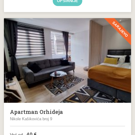
OPŠIRNIJE
SARAJEVO
Apartman Orhideja
Nikole Kašikovića broj 9
40
€
Već od