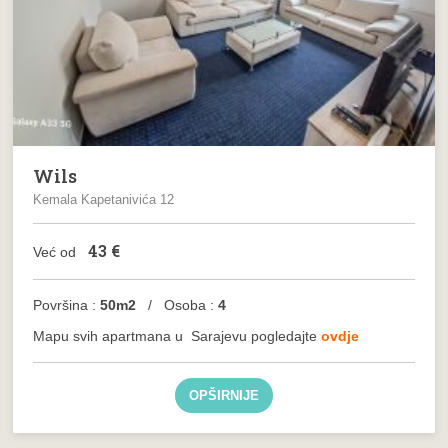
Wils
Kemala Kapetanivića 12
43
€
Već od
Površina :
50m2
/ Osoba :
4
Mapu svih apartmana u
Sarajevu
pogledajte
ovdje
OPŠIRNIJE