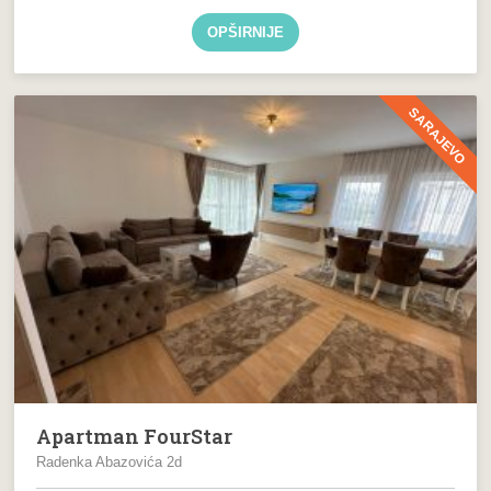
OPŠIRNIJE
SARAJEVO
Apartman FourStar
Radenka Abazovića 2d