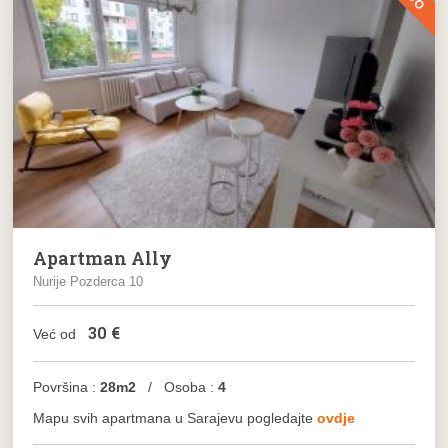
Apartman Ally
Nurije Pozderca 10
30
€
Već od
Površina :
28m2
/ Osoba :
4
Mapu svih apartmana u Sarajevu pogledajte
ovdje