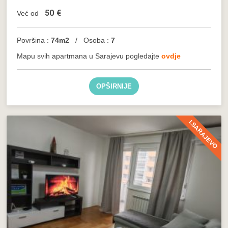
50
€
Već od
Površina :
74m2
/ Osoba :
7
Mapu svih apartmana u Sarajevu pogledajte
ovdje
OPŠIRNIJE
I.SARAJEVO