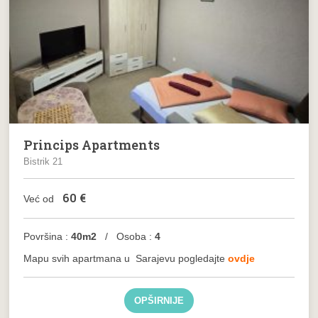
Princips Apartments
Bistrik 21
60
€
Već od
Površina :
40m2
/ Osoba :
4
Mapu svih apartmana u
Sarajevu
pogledajte
ovdje
OPŠIRNIJE