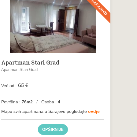
SARAJEVO
Apartman Stari Grad
Apartman Stari Grad
65
€
Već od
Površina :
76m2
/ Osoba :
4
Mapu svih apartmana u Sarajevu pogledajte
ovdje
OPŠIRNIJE