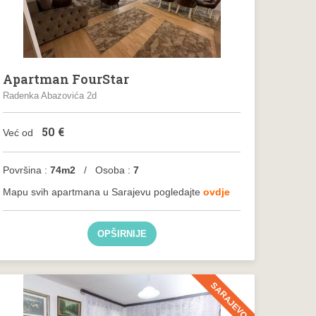
Apartman FourStar
Radenka Abazovića 2d
50
€
Već od
Površina :
74m2
/ Osoba :
7
Mapu svih apartmana u Sarajevu pogledajte
ovdje
OPŠIRNIJE
SARAJEVO