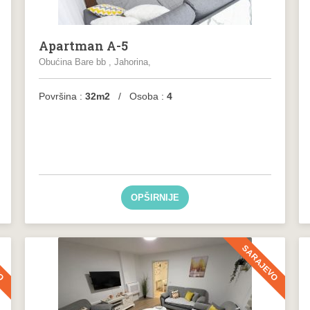
Apartman A-5
Obućina Bare bb , Jahorina,
Površina :
32m2
/ Osoba :
4
OPŠIRNIJE
VO
SARAJEVO