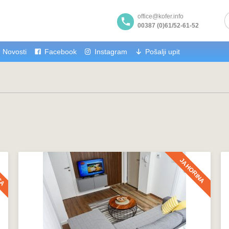
office@kofer.info
00387 (0)61/52-61-52
Novosti
Facebook
Instagram
Pošalji upit
CA
JAHORINA