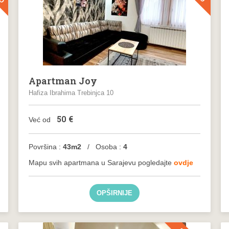
Apartman Joy
Hafiza Ibrahima Trebinjca 10
50
€
Već od
Površina :
43m2
/ Osoba :
4
Mapu svih apartmana u Sarajevu pogledajte
ovdje
OPŠIRNIJE