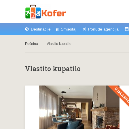
Destinacije
Smještaj
Ponude agencija
Početna
Vlastito kupatilo
Vlastito kupatilo
BJELAŠNI