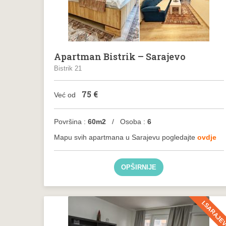
Apartman Bistrik – Sarajevo
Bistrik 21
75
€
Već od
Površina :
60m2
/ Osoba :
6
Mapu svih apartmana u Sarajevu pogledajte
ovdje
OPŠIRNIJE
I.SARAJE