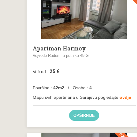
Apartman Harmoy
Vojvode Radomira putnika 49 G
25
€
Već od
Površina :
42m2
/ Osoba :
4
Mapu svih apartmana u Sarajevu pogledajte
ovdje
OPŠIRNIJE