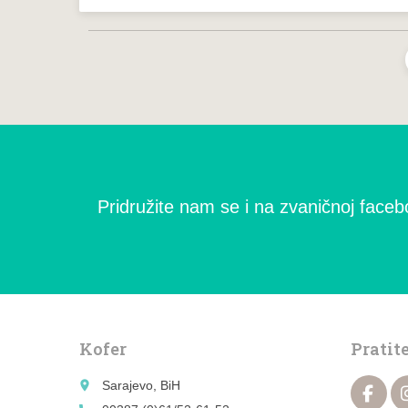
Pridružite nam se i na zvaničnoj facebo
Kofer
Pratit
place
Sarajevo, BiH