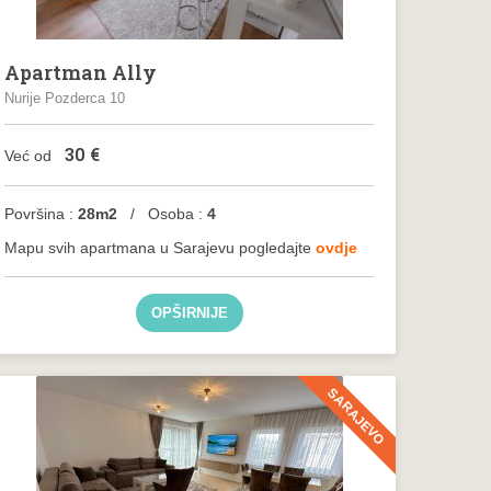
Apartman Ally
Nurije Pozderca 10
30
€
Već od
Površina :
28m2
/ Osoba :
4
Mapu svih apartmana u Sarajevu pogledajte
ovdje
OPŠIRNIJE
SARAJEVO