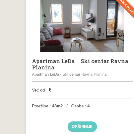
RAVNA PLA
Apartman LeDa – Ski centar Ravna
Planina
Apartman LeDa - Ski centar Ravna Planina
€
Već od
Površina :
43m2
/ Osoba :
4
OPŠIRNIJE