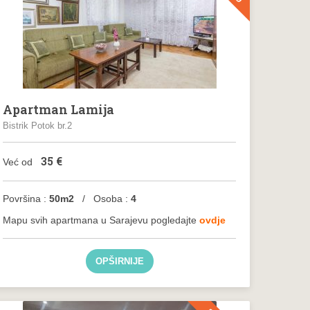
Apartman Lamija
Bistrik Potok br.2
35
€
Već od
Površina :
50m2
/ Osoba :
4
Mapu svih apartmana u Sarajevu pogledajte
ovdje
OPŠIRNIJE