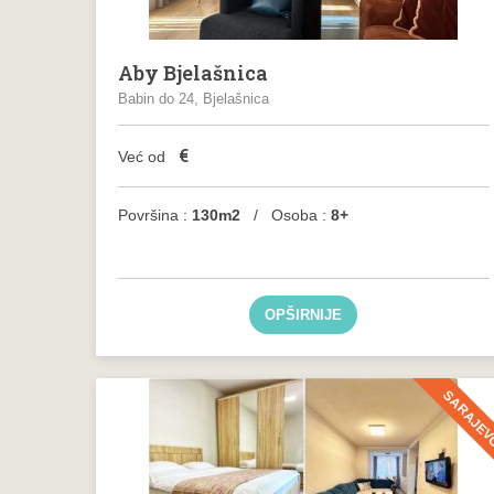
Aby Bjelašnica
Babin do 24, Bjelašnica
€
Već od
Površina :
130m2
/ Osoba :
8+
OPŠIRNIJE
SARAJE