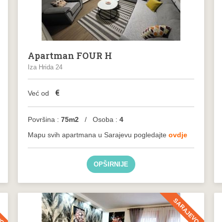
Apartman FOUR H
Iza Hrida 24
€
Već od
Površina :
75m2
/ Osoba :
4
Mapu svih apartmana u Sarajevu pogledajte
ovdje
OPŠIRNIJE
VO
SARAJEVO