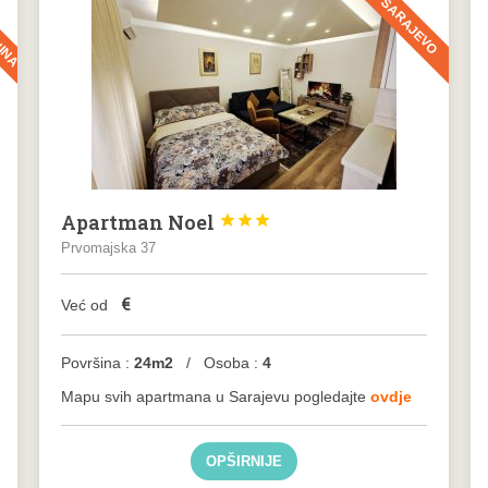
NINA
SARAJEVO
Apartman Noel



Prvomajska 37
€
Već od
Površina :
24m2
/ Osoba :
4
Mapu svih apartmana u Sarajevu pogledajte
ovdje
OPŠIRNIJE