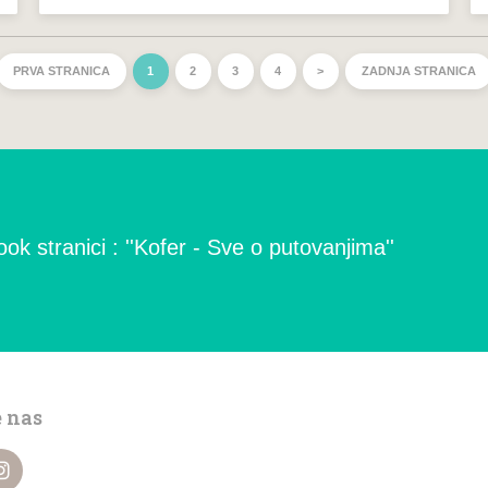
PRVA STRANICA
1
2
3
4
>
ZADNJA STRANICA
ok stranici : ''Kofer - Sve o putovanjima''
e nas