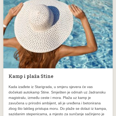
Kamp i plaža Stine
Kada izađete iz Starigrada, u smjeru sjevera će vas
dočekati autokamp Stine. Smješten je odmah uz Jadransku
magistralu, između ceste i mora. Plaža uz kamp je
zavučena u prirodni ambijent, ali je uređena i betonirana
zbog što lakšeg pristupa moru. Do plaže se dolazi iz kampa,
sazidanim stepenicama, a mjesto za sunčanje sačinjeno je