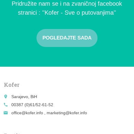
Pridružite nam se i na zvaničnoj facebook
stranici : ''Kofer - Sve o putovanjima''
POGLEDAJTE SADA
Kofer
place
Sarajevo, BiH
call
00387 (0)61/52-61-52
email
office@kofer.info , marketing@kofer.info