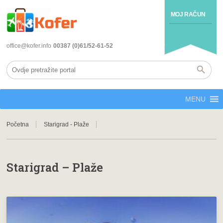
MOJ RAČUN
office@kofer.info
00387 (0)61/52-61-52
MENU
Početna
Starigrad - Plaže
Starigrad – Plaže