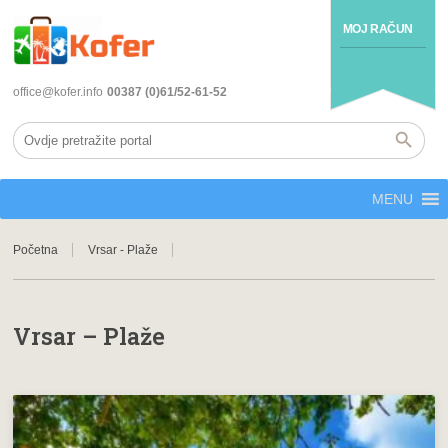
MOJ RAČUN
office@kofer.info
00387 (0)61/52-61-52
MENU
Početna
Vrsar - Plaže
Vrsar – Plaže