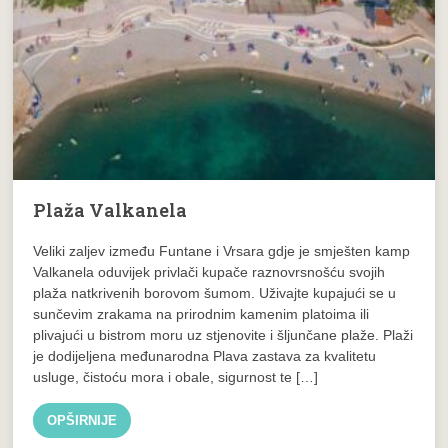
Plaža Valkanela
Veliki zaljev između Funtane i Vrsara gdje je smješten kamp
Valkanela oduvijek privlači kupače raznovrsnošću svojih
plaža natkrivenih borovom šumom. Uživajte kupajući se u
sunčevim zrakama na prirodnim kamenim platoima ili
plivajući u bistrom moru uz stjenovite i šljunčane plaže. Plaži
je dodijeljena međunarodna Plava zastava za kvalitetu
usluge, čistoću mora i obale, sigurnost te […]
OPŠIRNIJE