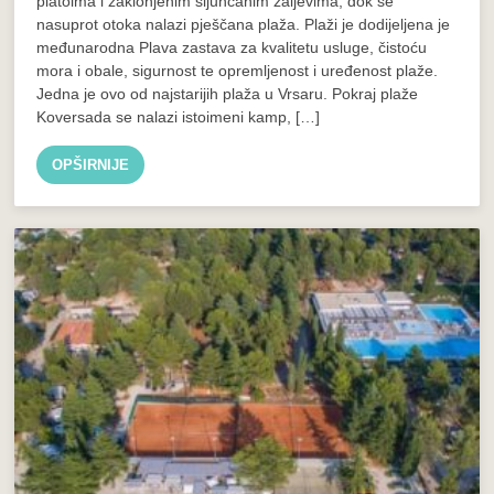
platoima i zaklonjenim šljunčanim zaljevima, dok se
nasuprot otoka nalazi pješčana plaža. Plaži je dodijeljena je
međunarodna Plava zastava za kvalitetu usluge, čistoću
mora i obale, sigurnost te opremljenost i uređenost plaže.
Jedna je ovo od najstarijih plaža u Vrsaru. Pokraj plaže
Koversada se nalazi istoimeni kamp, […]
OPŠIRNIJE