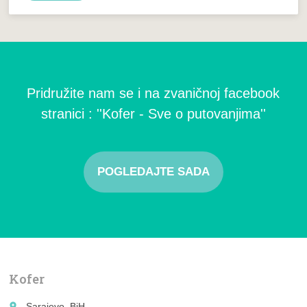
Pridružite nam se i na zvaničnoj facebook
stranici : ''Kofer - Sve o putovanjima''
POGLEDAJTE SADA
Kofer
place
Sarajevo, BiH