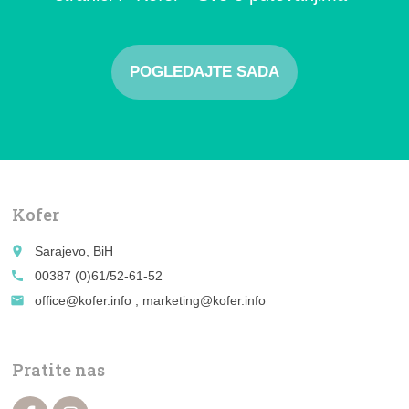
POGLEDAJTE SADA
Kofer
place
Sarajevo, BiH
call
00387 (0)61/52-61-52
email
office@kofer.info , marketing@kofer.info
Pratite nas