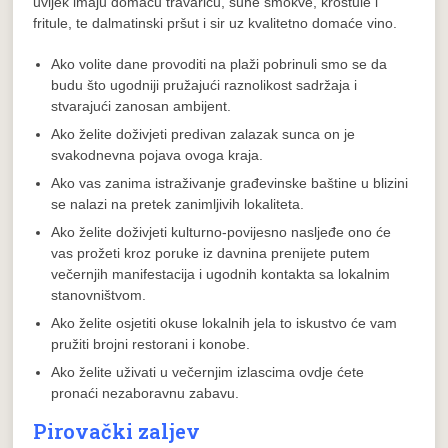
uvijek imaju domaću travaricu, suhe smokve, kroštule i
fritule, te dalmatinski pršut i sir uz kvalitetno domaće vino.
Ako volite dane provoditi na plaži pobrinuli smo se da
budu što ugodniji pružajući raznolikost sadržaja i
stvarajući zanosan ambijent.
Ako želite doživjeti predivan zalazak sunca on je
svakodnevna pojava ovoga kraja.
Ako vas zanima istraživanje građevinske baštine u blizini
se nalazi na pretek zanimljivih lokaliteta.
Ako želite doživjeti kulturno-povijesno nasljeđe ono će
vas prožeti kroz poruke iz davnina prenijete putem
večernjih manifestacija i ugodnih kontakta sa lokalnim
stanovništvom.
Ako želite osjetiti okuse lokalnih jela to iskustvo će vam
pružiti brojni restorani i konobe.
Ako želite uživati u večernjim izlascima ovdje ćete
pronaći nezaboravnu zabavu.
Pirovački zaljev