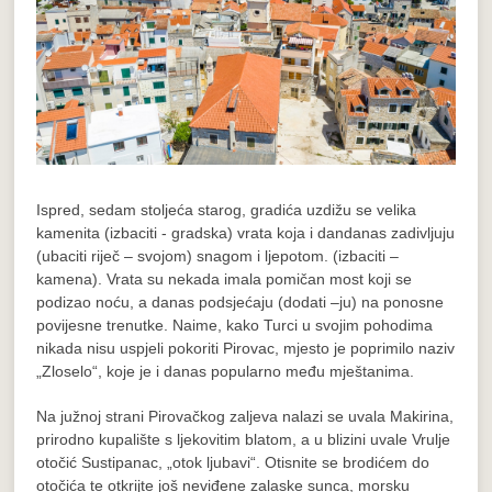
Ispred, sedam stoljeća starog, gradića uzdižu se velika
kamenita (izbaciti - gradska) vrata koja i dandanas zadivljuju
(ubaciti riječ – svojom) snagom i ljepotom. (izbaciti –
kamena). Vrata su nekada imala pomičan most koji se
podizao noću, a danas podsjećaju (dodati –ju) na ponosne
povijesne trenutke. Naime, kako Turci u svojim pohodima
nikada nisu uspjeli pokoriti Pirovac, mjesto je poprimilo naziv
„Zloselo“, koje je i danas popularno među mještanima.
Na južnoj strani Pirovačkog zaljeva nalazi se uvala Makirina,
prirodno kupalište s ljekovitim blatom, a u blizini uvale Vrulje
otočić Sustipanac, „otok ljubavi“. Otisnite se brodićem do
otočića te otkrijte još neviđene zalaske sunca, morsku