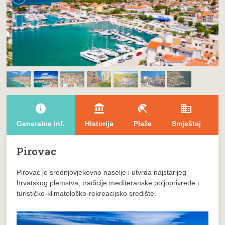
info
account_balance
beach_access
domain
l
Generalne inf.
Historija
Plaže
Smještaj
T
Pirovac
Pirovac je srednjovjekovno naselje i utvrda najstarijeg
hrvatskog plemstva, tradicije mediteranske poljoprivrede i
turističko-klimatološko-rekreacijsko središte.