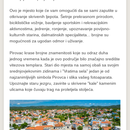
Ovo je mjesto koje će vam omogućiti da se sami zaputite u
otkrivanje skrivenih ljepota. Šetnje prekrasnom prirodom,
biciklističke vožnje, bavljenje sportskim i rekreacijskim
aktivnostima, jedrenje, ronjenje, upoznavanje povijsno-
kulturnih starina, dalmatinskih specijaliteta... brojne su
mogućnosti za ugodan odmor i uživanje.
Pirovac krase brojne znamenitosti koje su odraz duha
jednog vremena kada je ovo područje bilo značajno središte
vitezova templara. Stari dio mjesta na samoj obali sa svojim
srednjovjekovnim zidinama i "Vratima sela" jedan je od
najzanimljivijih simbola Pirovca i slika vašeg fotoaparata.
Upoznajte staru jezgru, zavirite u skrivene "kale" kamenim
ulicama koje čuvaju trag na proletjela stoljeća.