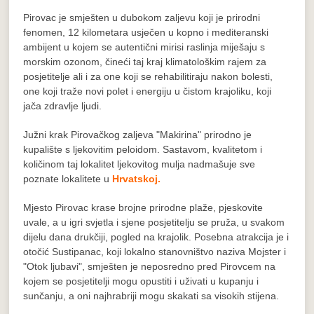
Pirovac je smješten u dubokom zaljevu koji je prirodni
fenomen, 12 kilometara usječen u kopno i mediteranski
ambijent u kojem se autentični mirisi raslinja miješaju s
morskim ozonom, čineći taj kraj klimatološkim rajem za
posjetitelje ali i za one koji se rehabilitiraju nakon bolesti,
one koji traže novi polet i energiju u čistom krajoliku, koji
jača zdravlje ljudi.
Južni krak Pirovačkog zaljeva "Makirina" prirodno je
kupalište s ljekovitim peloidom. Sastavom, kvalitetom i
količinom taj lokalitet ljekovitog mulja nadmašuje sve
poznate lokalitete u
Hrvatskoj.
Mjesto Pirovac krase brojne prirodne plaže, pjeskovite
uvale, a u igri svjetla i sjene posjetitelju se pruža, u svakom
dijelu dana drukčiji, pogled na krajolik. Posebna atrakcija je i
otočić Sustipanac, koji lokalno stanovništvo naziva Mojster i
"Otok ljubavi", smješten je neposredno pred Pirovcem na
kojem se posjetitelji mogu opustiti i uživati u kupanju i
sunčanju, a oni najhrabriji mogu skakati sa visokih stijena.