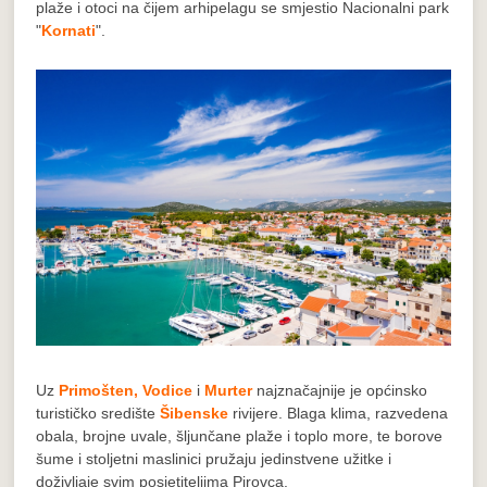
plaže i otoci na čijem arhipelagu se smjestio Nacionalni park
"
Kornati
".
Uz
Primošten,
Vodice
i
Murter
najznačajnije je općinsko
turističko središte
Šibenske
rivijere. Blaga klima, razvedena
obala, brojne uvale, šljunčane plaže i toplo more, te borove
šume i stoljetni maslinici pružaju jedinstvene užitke i
doživljaje svim posjetiteljima Pirovca.