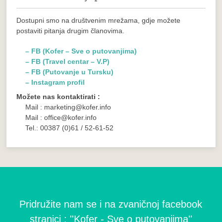
Dostupni smo na društvenim mrežama, gdje možete
postaviti pitanja drugim članovima.
– FB (Kofer – Sve o putovanjima)
– FB (Travel centar – V.P)
– FB (Putovanje u Tursku)
– Instagram profil
Možete nas kontaktirati :
Mail : marketing@kofer.info
Mail : office@kofer.info
Tel.: 00387 (0)61 / 52-61-52
Pridružite nam se i na zvaničnoj facebook
stranici : ''Kofer - Sve o putovanjima''