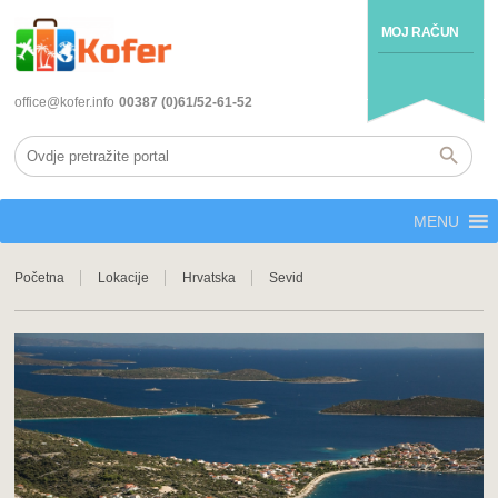
MOJ RAČUN
office@kofer.info
00387 (0)61/52-61-52
MENU
Početna
Lokacije
Hrvatska
Sevid