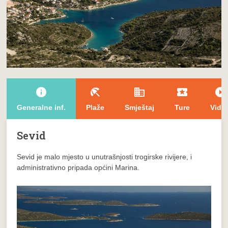
info
beach_access
domain
local_play
play_circle_filled
Generalne inf.
Plaže
Smještaj
Ture
Vide
Sevid
Sevid je malo mjesto u unutrašnjosti trogirske rivijere, i
administrativno pripada općini Marina.