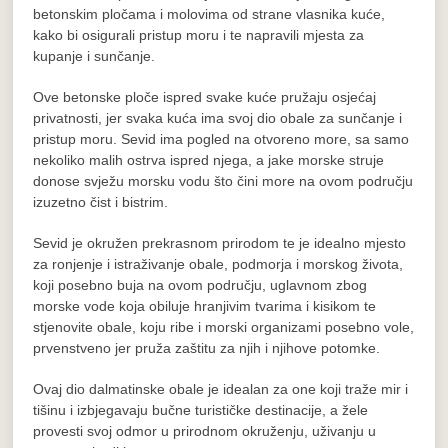
betonskim pločama i molovima od strane vlasnika kuće,
kako bi osigurali pristup moru i te napravili mjesta za
kupanje i sunčanje.
Ove betonske ploče ispred svake kuće pružaju osjećaj
privatnosti, jer svaka kuća ima svoj dio obale za sunčanje i
pristup moru. Sevid ima pogled na otvoreno more, sa samo
nekoliko malih ostrva ispred njega, a jake morske struje
donose svježu morsku vodu što čini more na ovom području
izuzetno čist i bistrim.
Sevid je okružen prekrasnom prirodom te je idealno mjesto
za ronjenje i istraživanje obale, podmorja i morskog života,
koji posebno buja na ovom području, uglavnom zbog
morske vode koja obiluje hranjivim tvarima i kisikom te
stjenovite obale, koju ribe i morski organizami posebno vole,
prvenstveno jer pruža zaštitu za njih i njihove potomke.
Ovaj dio dalmatinske obale je idealan za one koji traže mir i
tišinu i izbjegavaju bučne turističke destinacije, a žele
provesti svoj odmor u prirodnom okruženju, uživanju u