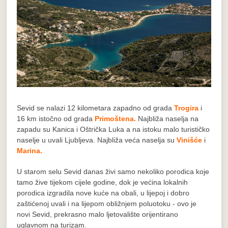
Sevid se nalazi 12 kilometara zapadno od grada
Trogira
i
16 km istočno od grada
Primoštena.
Najbliža naselja na
zapadu su Kanica i Oštrička Luka a na istoku malo turističko
naselje u uvali Ljubljeva. Najbliža veća naselja su
Vinišće
i
Marina.
U starom selu Sevid danas živi samo nekoliko porodica koje
tamo žive tijekom cijele godine, dok je većina lokalnih
porodica izgradila nove kuće na obali, u lijepoj i dobro
zaštićenoj uvali i na lijepom obližnjem poluotoku - ovo je
novi Sevid, prekrasno malo ljetovalište orijentirano
uglavnom na turizam.