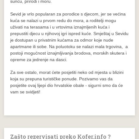
suncu, prirodi i moru.
Sevid je vrlo popularan za porodice s djecom, jer se većina
kuća se nalazi u prvom redu do mora, a roditelji mogu
uživati na terasama i u vrtovima iznajmljenih kuća i
prepustiti djecu u njihovoj igri ispred kuće. Smještaj u Sevidu
je dostupan u privatnim kućama za odmor koje nude
apartmane ili sobe. Na poluotoku se nalazi mala trgovina, a
postoji mogućnost iznajmljivanja brodova, morskih skutera i
opreme za jedrenje na dasci.
Za sve ostalo, morat ćete posjetiti neko od mjesta u blizini
koja su prepuna turističke ponude. Pozivamo vas da
posjetite ovaj lijepi dio hrvatskie obale - sigurni smo da će
vam se svidjeti!
Zašto rezervisati preko Kofer.info ?