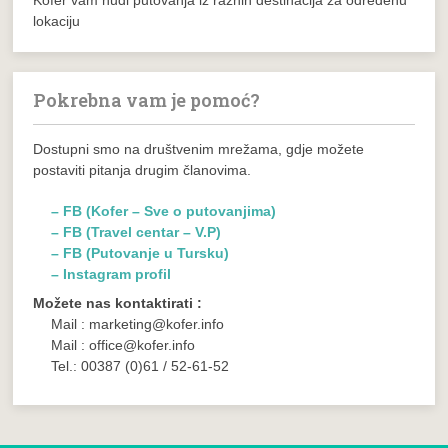
Kofer vam nudi putovanja iz raznih destinacija za određenu
lokaciju
Pokrebna vam je pomoć?
Dostupni smo na društvenim mrežama, gdje možete
postaviti pitanja drugim članovima.
– FB (Kofer – Sve o putovanjima)
– FB (Travel centar – V.P)
– FB (Putovanje u Tursku)
– Instagram profil
Možete nas kontaktirati :
Mail : marketing@kofer.info
Mail : office@kofer.info
Tel.: 00387 (0)61 / 52-61-52