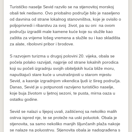
Turističko naselje Sevid razvilo se na stjenovitoj morskoj
obali tek nedavno. Ovo priobalno područje bilo je naseljeno
od davnina od strane lokalnog stanovništva, koje je ovisilo o
poljoprivredi i ribarstvu za svoj život, pa su oni na ovom
području izgradili male kamene kuće koje su služile kao
zaštita za vrijeme lošeg vremena a služile su i kao skladišta
za alate, ribolovni pribor i brodove.
S razvojem turizma u drugoj polovini 20. vijeka, obala se
počela polako razvijati, najprije od strane lokalnih porodica
koji su počeli izgradnju svojih obiteljskih kuća bliže moru,
napuštajući stare kuće u unutrašnjosti u starom mjestu
Sevid, a kasnije izgradnjom vikendica ljudi iz šireg područja.
Danas, Sevid je u potpunosti razvijeno turističko naselje,
koje buja životom u ljetnoj sezoni, te pusta, mirna oaza u
ostatku godine.
Sevid se nalazi u lijepoj uvali, zaštićenoj sa nekoliko malih
ostrva ispred nje, te se proteže na uski poluotok. Obala je
stjenovita, sa samo nekoliko manjih šljunčanih plaža nakoje
se nalaze na poluostrvu. Stjenovita obala je nadograđena s