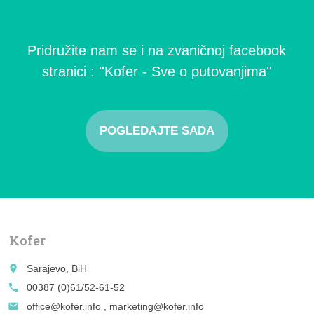
Pridružite nam se i na zvaničnoj facebook
stranici : ''Kofer - Sve o putovanjima''
POGLEDAJTE SADA
Kofer
place
Sarajevo, BiH
call
00387 (0)61/52-61-52
email
office@kofer.info , marketing@kofer.info