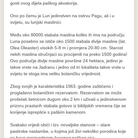
gosti ovog dijela paškog akvatorija.
Ono po čemu je Lun jedinstven na ostrvu Pagu, ali i u
svijetu, su lunjski maslinici.
Među oko 80000 stabala maslina koliko ih ima na području
Luna posebno se ističe oko 1500 stabala divlje masline (lat.
Olea Oleaster) visokih 5-8 m i promjera 20-80 cm. Starost
nekih maslina stručnjaci su procijenili na preko 1500 godina!
Ovo područje divlje masline površine 24 hektara, jedino je
takve vrste na Jadranu i jedno od tri lokaliteta takve vrste u
svijetu te stoga ima veliku botaničku vrijednost.
Zbog svojih je karakteristika 1963. godine zaštićeno i
proglašeno botaničkim rezervatom. Rezervatom se može
prošetati šetnicom dugom oko 2 km i uživati u jedinstvenom
prizoru prastarih stabala gotovo iz biblijskih vremena čije se
korijenje isprepliće s paškim kamenom.
Svakako vrijedi obići i tzv. novaljske stanove – stare
pastirske nastambe, u kojima još živi nekoliko porodica koje
se bave proizvodnjom čuvenog paškog sira.