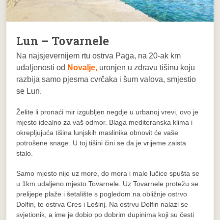
Lun – Tovarnele
Na najsjevernijem rtu ostrva Paga, na 20-ak km
udaljenosti od
Novalje,
uronjen u zdravu tišinu koju
razbija samo pjesma cvrčaka i šum valova, smjestio
se Lun.
Želite li pronaći mir izgubljen negdje u urbanoj vrevi, ovo je
mjesto idealno za vaš odmor. Blaga mediteranska klima i
okrepljujuća tišina lunjskih maslinika obnovit će vaše
potrošene snage. U toj tišini čini se da je vrijeme zaista
stalo.
Samo mjesto nije uz more, do mora i male lučice spušta se
u 1km udaljeno mjesto Tovarnele. Uz Tovarnele protežu se
prelijepe plaže i šetalište s pogledom na obližnje ostrvo
Dolfin, te ostrva Cres i Lošinj. Na ostrvu Dolfin nalazi se
svjetionik, a ime je dobio po dobrim dupinima koji su česti