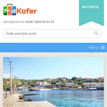
MOJ RAČUN
office@kofer.info
00387 (0)61/52-61-52
MENU