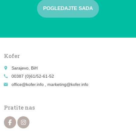
POGLEDAJTE SADA
Kofer
place
Sarajevo, BiH
call
00387 (0)61/52-61-52
email
office@kofer.info , marketing@kofer.info
Pratite nas