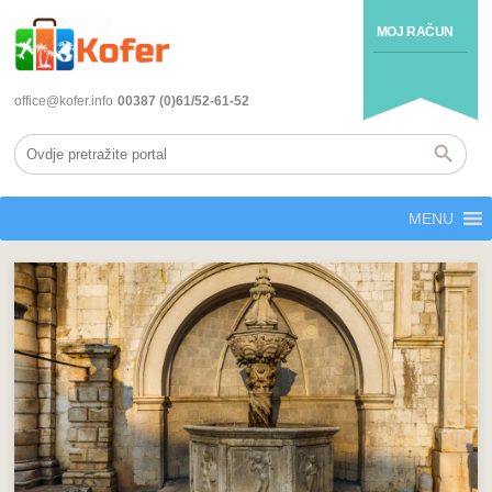
MOJ RAČUN
office@kofer.info
00387 (0)61/52-61-52
MENU