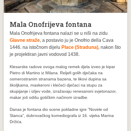
Mala Onofrijeva fontana
Mala Onofrijeva fontana nalazi se u niši na zidu
Glavne straže
, a postavio ju je Onofrio della Cava
1446. na istočnom dijelu
Place (Straduna)
, nakon što
je projektiran javni vodovod 1438.
Klesarske radove ovoga malog remek djela izveo je kipar
Pietro di Martino iz Milana. Reljefi golih dječaka na
osmerostranim stranama bazena, te likovi dupina sa
školjkama, maskeroni i klečeći dječaci na stupu za
skupijanje i izljev vode, izražavaju renesansni svjetonazor,
makar još odišu gotičkim načinom izradbe.
Danas je fontana dio scene pokladne igre “Novele od
Stanca”, dubrovačkog komediografa iz 16. vijeka Marina
Držića.