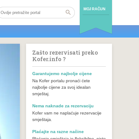
MOJ RAČUN
Zašto rezervisati preko
Kofer.info ?
Garantujemo najbolje cijene
Na Kofer portalu pronaći ćete
najbolje cijene za svoj idealan
smještaj.
Nema naknade za rezervaciju
Kofer vam ne naplaćuje rezervacije
smještaja.
Plaćajte na razne načine
Plaćanje smještaja je fleksibilno, niste