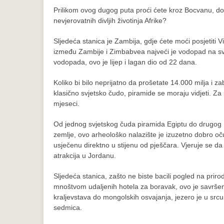
Prilikom ovog dugog puta proći ćete kroz Bocvanu, dok s
nevjerovatnih divljih životinja Afrike?
Sljedeća stanica je Zambija, gdje ćete moći posjetiti 
između Zambije i Zimbabvea najveći je vodopad na svi
vodopada, ovo je lijep i lagan dio od 22 dana.
Koliko bi bilo neprijatno da prošetate 14.000 milja i 
klasično svjetsko čudo, piramide se moraju vidjeti. Z
mjeseci.
Od jednog svjetskog čuda piramida Egiptu do drugog 
zemlje, ovo arheološko nalazište je izuzetno dobro oču
usječenu direktno u stijenu od pješčara. Vjeruje se da 
atrakcija u Jordanu.
Sljedeća stanica, zašto ne biste bacili pogled na priro
mnoštvom udaljenih hotela za boravak, ovo je savršeno
kraljevstava do mongolskih osvajanja, jezero je u srcu
sedmica.