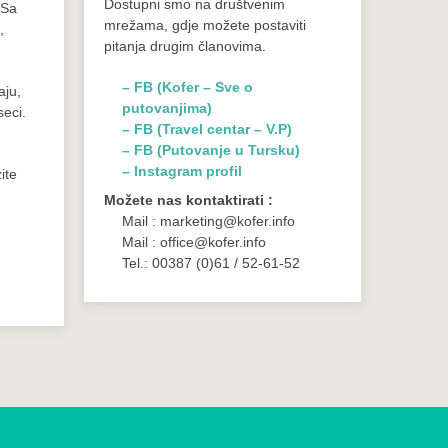
Dostupni smo na društvenim
 Sa
mrežama, gdje možete postaviti
,
pitanja drugim članovima.
– FB (Kofer – Sve o
aju,
putovanjima)
seci.
– FB (Travel centar – V.P)
– FB (Putovanje u Tursku)
– Instagram profil
ite
Možete nas kontaktirati :
Mail : marketing@kofer.info
Mail : office@kofer.info
Tel.: 00387 (0)61 / 52-61-52