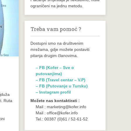
ograničeni na jednu metodu.
Treba vam pomoć ?
Dostupni smo na društvenim
mrežama, gdje možete postaviti
pitanja drugim članovima.
– FB (Kofer – Sve o
putovanjima)
– FB (Travel centar – V.P)
– FB (Putovanje u Tursku)
– Instagram profil
ajduža
i. Ruta
Možete nas kontaktirati :
Mail : marketing@kofer.info
Mail : office@kofer.info
ini
Tel.: 00387 (0)61 / 52-61-52