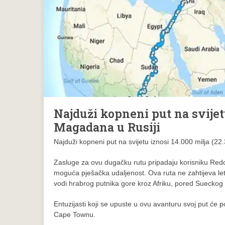
Najduži kopneni put na svije
Magadana u Rusiji
Najduži kopneni put na svijetu iznosi 14.000 milja (2
Zasluge za ovu dugačku rutu pripadaju korisniku Reddi
moguća pješačka udaljenost. Ova ruta ne zahtijeva let
vodi hrabrog putnika gore kroz Afriku, pored Sueckog 
Entuzijasti koji se upuste u ovu avanturu svoj put će po
Cape Townu.