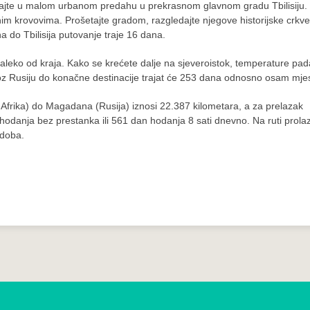
uživajte u malom urbanom predahu u prekrasnom glavnom gradu Tbilisiju.
m krovovima. Prošetajte gradom, razgledajte njegove historijske crkve
a do Tbilisija putovanje traje 16 dana.
je daleko od kraja. Kako se krećete dalje na sjeveroistok, temperature pad
kroz Rusiju do konačne destinacije trajat će 253 dana odnosno osam mje
Afrika) do Magadana (Rusija) iznosi 22.387 kilometara, a za prelazak
odanja bez prestanka ili 561 dan hodanja 8 sati dnevno. Na ruti prolaz
 doba.