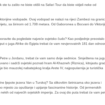
te tu zašto ne biste otišli na Safari Tour da biste vidjeli neke od
Viktorijine vodopade. Ovaj vodopad se nalazi na rijeci Zambezi na granic
jetu, sa širinom od 1.708 metara. Od Gaboronea u Bocvani do Viktoriji
zaboravite da pogledate najveće svjetsko čudo? Kao posljednje preostalo
a put o juga Afrike do Egipta trebat će vam nevjerovatnih 181 dan odnos
Petre u Jordanu, trebat će vam samo dvije sedmice. Smještena na jug
vano i sadrži svjetski poznati hram Al-Khazneh (Riznica), kitnjastu gra
je bio mauzolej nabatejskog kralja Arete IV, najpopularnija je turistička
dne ljepote jezera Van u Turskoj? Sa slikovitim šetnicama oko jezera i
 mjesto za opuštanje i upijanje fascinantne historije. Od jermenskih
 nekih od najvećih svjetskih imperija. Za ovaj dio puta trebat će vam pe