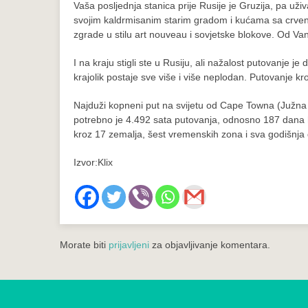
Vaša posljednja stanica prije Rusije je Gruzija, pa 
svojim kaldrmisanim starim gradom i kućama sa crveni
zgrade u stilu art nouveau i sovjetske blokove. Od Van
I na kraju stigli ste u Rusiju, ali nažalost putovanje 
krajolik postaje sve više i više neplodan. Putovanje 
Najduži kopneni put na svijetu od Cape Towna (Južna 
potrebno je 4.492 sata putovanja, odnosno 187 dana h
kroz 17 zemalja, šest vremenskih zona i sva godišnja
Izvor:Klix
Morate biti
prijavljeni
za objavljivanje komentara.