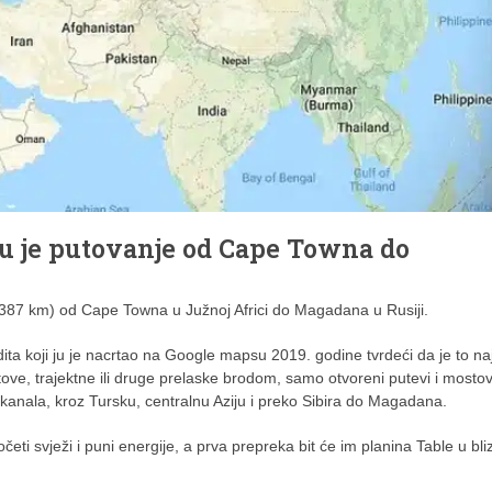
tu je putovanje od Cape Towna do
2.387 km) od Cape Towna u Južnoj Africi do Magadana u Rusiji.
ta koji ju je nacrtao na Google mapsu 2019. godine tvrdeći da je to n
ove, trajektne ili druge prelaske brodom, samo otvoreni putevi i mostov
kanala, kroz Tursku, centralnu Aziju i preko Sibira do Magadana.
četi svježi i puni energije, a prva prepreka bit će im planina Table u bliz