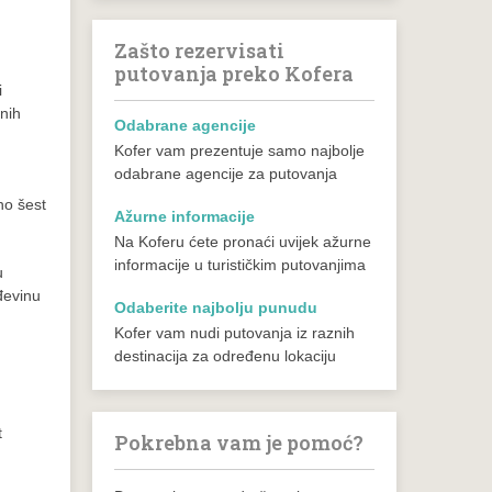
Zašto rezervisati
putovanja preko Kofera
i
nih
Odabrane agencije
Kofer vam prezentuje samo najbolje
odabrane agencije za putovanja
no šest
Ažurne informacije
Na Koferu ćete pronaći uvijek ažurne
informacije u turističkim putovanjima
u
đevinu
Odaberite najbolju punudu
Kofer vam nudi putovanja iz raznih
destinacija za određenu lokaciju
t
Pokrebna vam je pomoć?