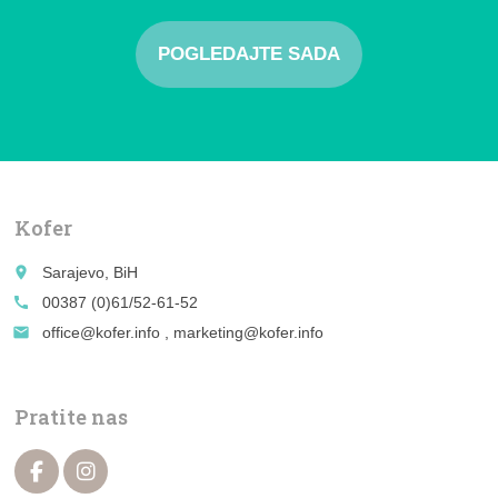
POGLEDAJTE SADA
Kofer
place
Sarajevo, BiH
call
00387 (0)61/52-61-52
email
office@kofer.info , marketing@kofer.info
Pratite nas