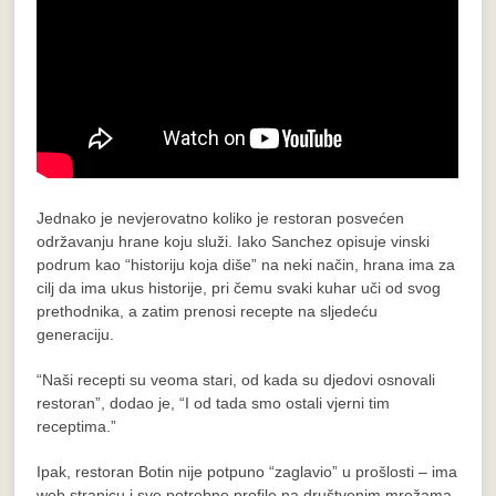
Jednako je nevjerovatno koliko je restoran posvećen
održavanju hrane koju služi. Iako Sanchez opisuje vinski
podrum kao “historiju koja diše” na neki način, hrana ima za
cilj da ima ukus historije, pri čemu svaki kuhar uči od svog
prethodnika, a zatim prenosi recepte na sljedeću
generaciju.
“Naši recepti su veoma stari, od kada su djedovi osnovali
restoran”, dodao je, “I od tada smo ostali vjerni tim
receptima.”
Ipak, restoran Botin nije potpuno “zaglavio” u prošlosti – ima
web stranicu i sve potrebne profile na društvenim mrežama,