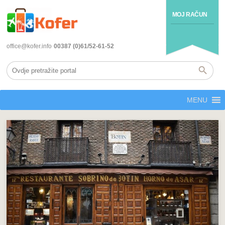
MOJ RAČUN
office@kofer.info
00387 (0)61/52-61-52
MENU