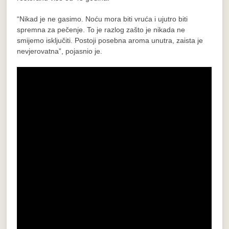
“Nikad je ne gasimo. Noću mora biti vruća i ujutro biti
spremna za pečenje. To je razlog zašto je nikada ne
smijemo isključiti. Postoji posebna aroma unutra, zaista je
nevjerovatna”, pojasnio je.