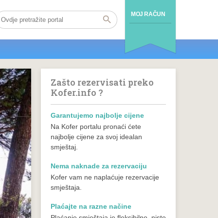
MOJ RAČUN
Zašto rezervisati preko
Kofer.info ?
Garantujemo najbolje cijene
Na Kofer portalu pronaći ćete
najbolje cijene za svoj idealan
smještaj.
Nema naknade za rezervaciju
Kofer vam ne naplaćuje rezervacije
smještaja.
Plaćajte na razne načine
Plaćanje smještaja je fleksibilno, niste