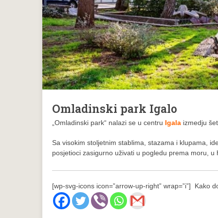
Omladinski park Igalo
„Omladinski park“ nalazi se u centru
Igala
izmedju šet
Sa visokim stoljetnim stablima, stazama i klupama, ide
posjetioci zasigurno uživati u pogledu prema moru, u h
[wp-svg-icons icon=”arrow-up-right” wrap=”i”] Kako d