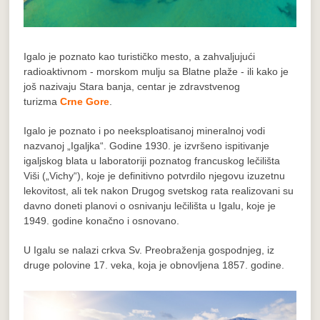
Igalo je poznato kao turističko mesto, a zahvaljujući
radioaktivnom - morskom mulju sa Blatne plaže - ili kako je
još nazivaju Stara banja, centar je zdravstvenog
turizma
Crne Gore
.
Igalo je poznato i po neeksploatisanoj mineralnoj vodi
nazvanoj „Igaljka“. Godine 1930. je izvršeno ispitivanje
igaljskog blata u laboratoriji poznatog francuskog lečilišta
Viši („Vichy“), koje je definitivno potvrdilo njegovu izuzetnu
lekovitost, ali tek nakon Drugog svetskog rata realizovani su
davno doneti planovi o osnivanju lečilišta u Igalu, koje je
1949. godine konačno i osnovano.
U Igalu se nalazi crkva Sv. Preobraženja gospodnjeg, iz
druge polovine 17. veka, koja je obnovljena 1857. godine.