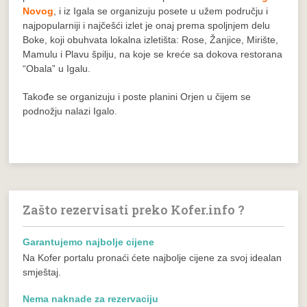
Novog
, i iz Igala se organizuju posete u užem području i
najpopularniji i najčešći izlet je onaj prema spoljnjem delu
Boke, koji obuhvata lokalna izletišta: Rose, Žanjice, Mirište,
Mamulu i Plavu špilju, na koje se kreće sa dokova restorana
“Obala” u Igalu.
Takođe se organizuju i poste planini Orjen u čijem se
podnožju nalazi Igalo.
Zašto rezervisati preko Kofer.info ?
Garantujemo najbolje cijene
Na Kofer portalu pronaći ćete najbolje cijene za svoj idealan
smještaj.
Nema naknade za rezervaciju