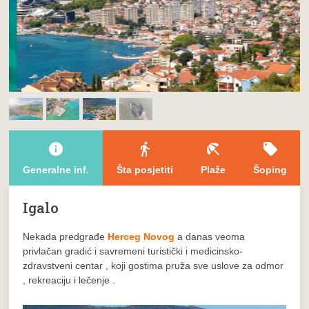
info
directions_walk
beach_access
local_offer
Generalne inf.
Šta posjetiti
Plaže
Šoping
Igalo
Nekada predgrađe
Herceg Novog
a danas veoma
privlačan gradić i savremeni turistički i medicinsko-
zdravstveni centar , koji gostima pruža sve uslove za odmor
, rekreaciju i lečenje .