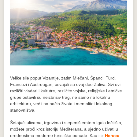
Velike sile poput Vizantije, zatim Mlečani, Španci, Turci,
Francuzi i Austrougari, osvajali su ovaj deo Zaliva. Svi ovi
različiti vladari i kultutre, različite vojske, religijske i etničke
grupe ostavili su neizbrisiv trag, ne samo na lokalnu
arhitekturu, već i na način života i mentalitet lokalnog
stanovništva.
Šetajući ulicama, trgovima i stepeništemtem Igalo lečilišta,
možete proći kroz istoriju Mediterana, a ujedno uživati u
prednostima moderne turističke ponude. Kao i iz
Herceg