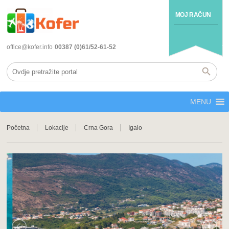
MOJ RAČUN
office@kofer.info
00387 (0)61/52-61-52
MENU
Početna
Lokacije
Crna Gora
Igalo