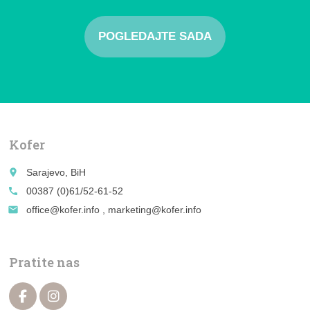
POGLEDAJTE SADA
Kofer
place
Sarajevo, BiH
call
00387 (0)61/52-61-52
email
office@kofer.info , marketing@kofer.info
Pratite nas