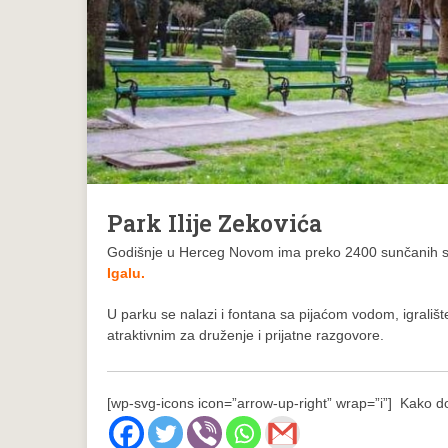
Park Ilije Zekovića
Godišnje u Herceg Novom ima preko 2400 sunčanih sati, 
Igalu.
U parku se nalazi i fontana sa pijaćom vodom, igrališt
atraktivnim za druženje i prijatne razgovore.
[wp-svg-icons icon=”arrow-up-right” wrap=”i”] Kako do