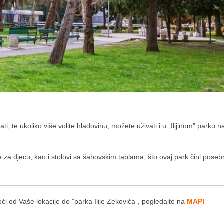
te ukoliko više volite hladovinu, možete uživati i u „Ilijinom” parku n
e za djecu, kao i stolovi sa šahovskim tablama, što ovaj park čini pose
ći od Vaše lokacije do ”parka Ilije Zekovića”, pogledajte na
MAPI