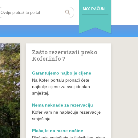
MOJ RAČUN
Zašto rezervisati preko
Kofer.info ?
Garantujemo najbolje cijene
Na Kofer portalu pronaći ćete
najbolje cijene za svoj idealan
smještaj.
Nema naknade za rezervaciju
Kofer vam ne naplaćuje rezervacije
smještaja.
Plaćajte na razne načine
Plaćanje smještaja je fleksibilno, niste