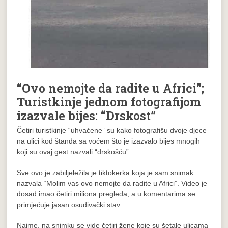
“Ovo nemojte da radite u Africi”;
Turistkinje jednom fotografijom
izazvale bijes: “Drskost”
Četiri turistkinje “uhvaćene” su kako fotografišu dvoje djece
na ulici kod štanda sa voćem što je izazvalo bijes mnogih
koji su ovaj gest nazvali “drskošću”.
Sve ovo je zabiljeležila je tiktokerka koja je sam snimak
nazvala “Molim vas ovo nemojte da radite u Africi”. Video je
dosad imao četiri miliona pregleda, a u komentarima se
primjećuje jasan osuđivački stav.
Naime, na snimku se vide četiri žene koje su šetale ulicama