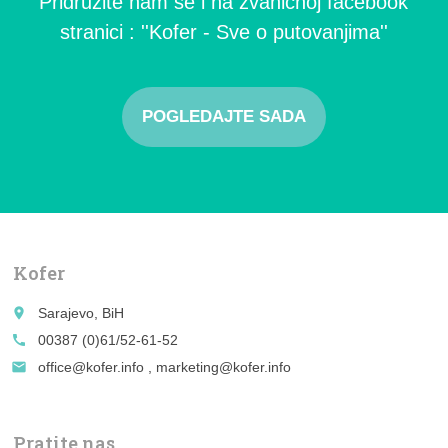
Pridružite nam se i na zvaničnoj facebook
stranici : ''Kofer - Sve o putovanjima''
POGLEDAJTE SADA
Kofer
place
Sarajevo, BiH
call
00387 (0)61/52-61-52
email
office@kofer.info , marketing@kofer.info
Pratite nas