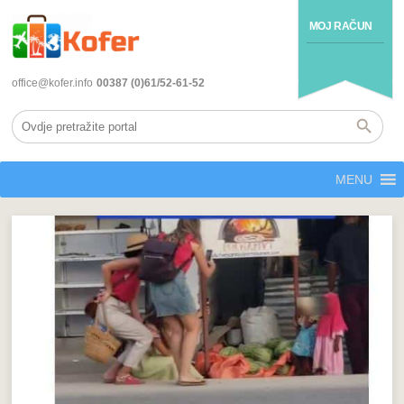
MOJ RAČUN
office@kofer.info
00387 (0)61/52-61-52
MENU