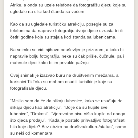
Afrike, a onda su uzele telefone da fotografišu djecu koje su
ugledale na ulici kod štanda sa voćem.
Kao da su ugledale turističku atrakciju, posegle su za
telefonima da naprave fotografiju dvoje djece uzrasta tri ili
četiri godine koja su stajala kod štanda sa lubenicama.
Na snimku se vidi njihovo oduševljenje prizorom, a kako bi
napravile bolju fotografiju, neke su čak prišle, čučnule, pa i
mahnule djeci kako bi im privukle pažnju.
Ovaj snimak je izazvao buru na društvenim mrežama, a
korisnici TikToka su mahom osudili turistkinje koje su
fotografisale djecu.
“Mislila sam da će da slikaju lubenice, kako se usuđuju da
slikaju djecu kao atrakciju”, “Bolje da su kupile sve
lubenice”, “Drskost”, “Vjerovatno nisu ništa kupile od onoga
što djeca prodaju”, “Kada je postalo prihvatljivo fotografisati
bilo koje dijete? Bez obzira na društvo/kulturu/status”, samo
su neki od komentara