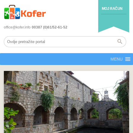
MOJ RAČUN
office@kofer.info
00387 (0)61/52-61-52
MENU