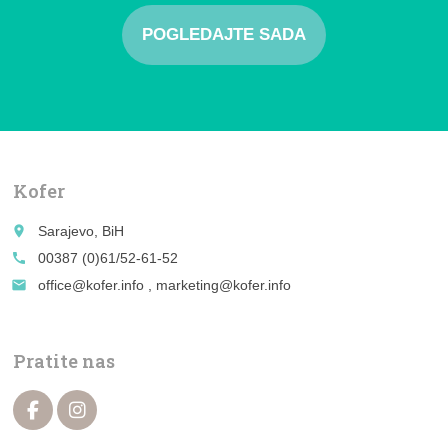
POGLEDAJTE SADA
Kofer
place
Sarajevo, BiH
call
00387 (0)61/52-61-52
email
office@kofer.info , marketing@kofer.info
Pratite nas