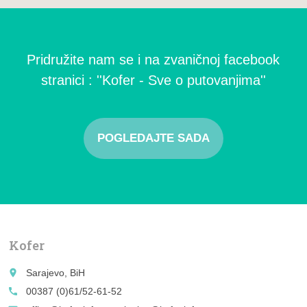
Pridružite nam se i na zvaničnoj facebook
stranici : ''Kofer - Sve o putovanjima''
POGLEDAJTE SADA
Kofer
place
Sarajevo, BiH
call
00387 (0)61/52-61-52