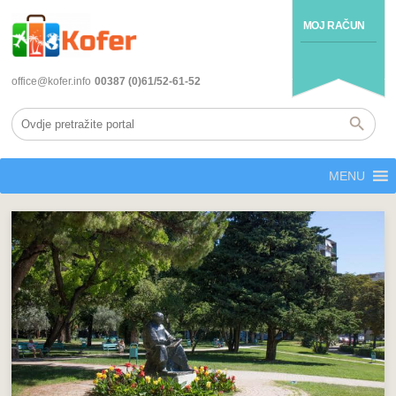
MOJ RAČUN
office@kofer.info
00387 (0)61/52-61-52
MENU