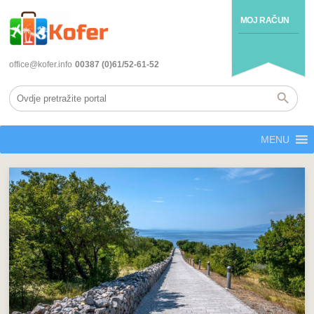
MOJ RAČUN
office@kofer.info
00387 (0)61/52-61-52
MENU