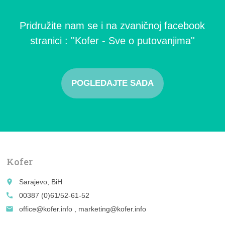
Pridružite nam se i na zvaničnoj facebook
stranici : ''Kofer - Sve o putovanjima''
POGLEDAJTE SADA
Kofer
place
Sarajevo, BiH
call
00387 (0)61/52-61-52
email
office@kofer.info , marketing@kofer.info