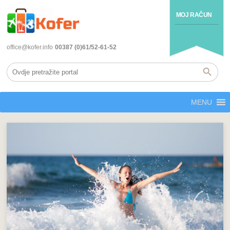
MOJ RAČUN
office@kofer.info
00387 (0)61/52-61-52
MENU