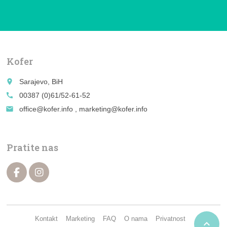
Kofer
place
Sarajevo, BiH
call
00387 (0)61/52-61-52
email
office@kofer.info , marketing@kofer.info
Pratite nas
Kontakt
Marketing
FAQ
O nama
Privatnost
