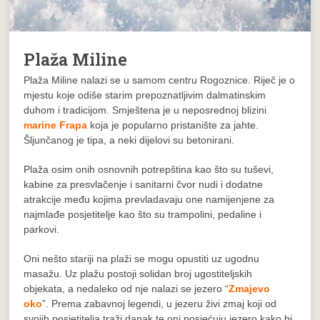
Plaža Miline
Plaža Miline nalazi se u samom centru Rogoznice. Riječ je o
mjestu koje odiše starim prepoznatljivim dalmatinskim
duhom i tradicijom. Smještena je u neposrednoj blizini
marine Frapa
koja je popularno pristanište za jahte.
Šljunčanog je tipa, a neki dijelovi su betonirani.
Plaža osim onih osnovnih potrepština kao što su tuševi,
kabine za presvlačenje i sanitarni čvor nudi i dodatne
atrakcije među kojima prevladavaju one namijenjene za
najmlađe posjetitelje kao što su trampolini, pedaline i
parkovi.
Oni nešto stariji na plaži se mogu opustiti uz ugodnu
masažu. Uz plažu postoji solidan broj ugostiteljskih
objekata, a nedaleko od nje nalazi se jezero “
Zmajevo
oko
”. Prema zabavnoj legendi, u jezeru živi zmaj koji od
svojih posjetitelja traži danak te oni posjećuju jezero kako bi