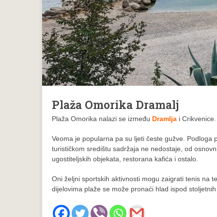
Plaža Omorika Dramalj
Plaža Omorika nalazi se između
Dramlja
i Crikvenice.
Veoma je popularna pa su ljeti česte gužve. Podloga p
turističkom središtu sadržaja ne nedostaje, od osnovn
ugostiteljskih objekata, restorana kafića i ostalo.
Oni željni sportskih aktivnosti mogu zaigrati tenis na t
dijelovima plaže se može pronaći hlad ispod stoljetni