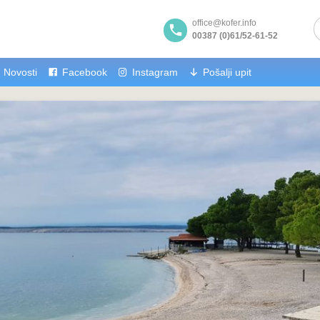
office@kofer.info
00387 (0)61/52-61-52
Novosti
Facebook
Instagram
Pošalji upit