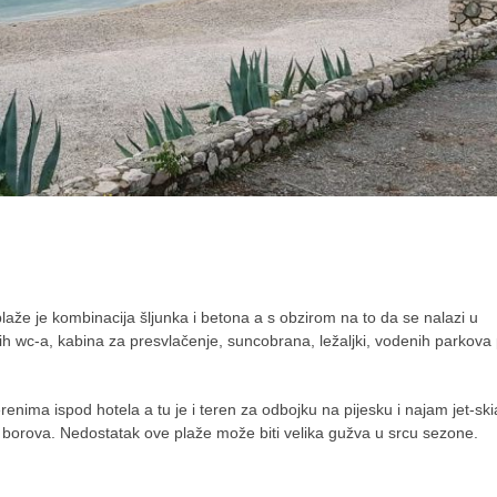
laže je kombinacija šljunka i betona a s obzirom na to da se nalazi u
ih wc-a, kabina za presvlačenje, suncobrana, ležaljki, vodenih parkova
erenima ispod hotela a tu je i teren za odbojku na pijesku i najam jet-sk
h borova. Nedostatak ove plaže može biti velika gužva u srcu sezone.