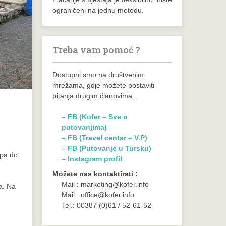
ograničeni na jednu metodu.
Treba vam pomoć ?
Dostupni smo na društvenim
mrežama, gdje možete postaviti
pitanja drugim članovima.
– FB (Kofer – Sve o
putovanjima)
– FB (Travel centar – V.P)
– FB (Putovanje u Tursku)
 pa do
– Instagram profil
Možete nas kontaktirati :
Mail : marketing@kofer.info
ia. Na
Mail : office@kofer.info
Tel.: 00387 (0)61 / 52-61-52