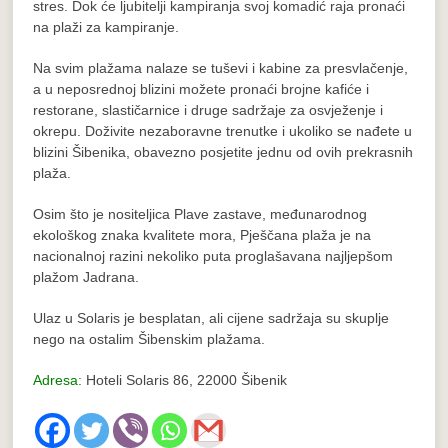
stres. Dok će ljubitelji kampiranja svoj komadić raja pronaći
na plaži za kampiranje.
Na svim plažama nalaze se tuševi i kabine za presvlačenje,
a u neposrednoj blizini možete pronaći brojne kafiće i
restorane, slastičarnice i druge sadržaje za osvježenje i
okrepu. Doživite nezaboravne trenutke i ukoliko se nađete u
blizini Šibenika, obavezno posjetite jednu od ovih prekrasnih
plaža.
Osim što je nositeljica Plave zastave, međunarodnog
ekološkog znaka kvalitete mora, Pješčana plaža je na
nacionalnoj razini nekoliko puta proglašavana najljepšom
plažom Jadrana.
Ulaz u Solaris je besplatan, ali cijene sadržaja su skuplje
nego na ostalim Šibenskim plažama.
Adresa:
Hoteli Solaris 86, 22000 Šibenik