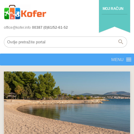
MOJ RAČUN
office@kofer.info
00387 (0)61/52-61-52
MENU