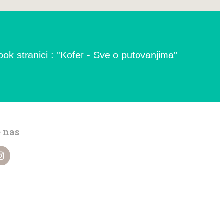
ok stranici : ''Kofer - Sve o putovanjima''
e nas