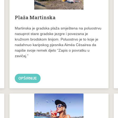
Plaža Martinska
Martinska je gradska plaža smještena na poluostrvu
nasuprot stare gradske jezgre i povezana je
kružnom brodskom linijom. Poluostrvo je to koje je
nadahnuo karipskog pjesnika Aiméa Césairea da
napiše svoje remek djelo “Zapis o povratku u
zavičaj.”
OPŠIRNIJE