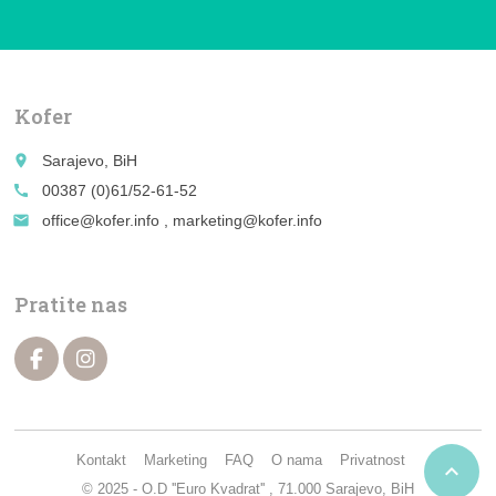
Kofer
place
Sarajevo, BiH
call
00387 (0)61/52-61-52
email
office@kofer.info , marketing@kofer.info
Pratite nas
Kontakt
Marketing
FAQ
O nama
Privatnost

© 2025 - O.D ''Euro Kvadrat'' , 71.000 Sarajevo, BiH