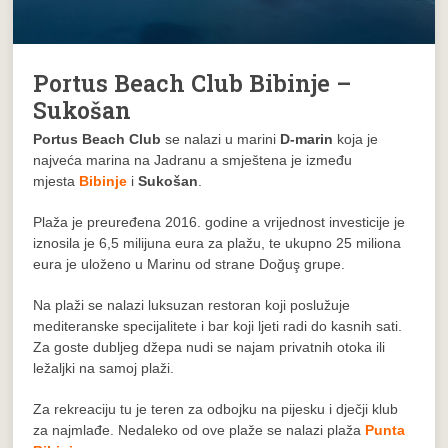
Portus Beach Club Bibinje –
Sukošan
Portus Beach Club
se nalazi u marini
D-marin
koja je
najveća marina na Jadranu a smještena je između
mjesta
Bibinje
i
Sukošan
.
Plaža je preuređena 2016. godine a vrijednost investicije je
iznosila je 6,5 milijuna eura za plažu, te ukupno 25 miliona
eura je uloženo u Marinu od strane Doğuş grupe.
Na plaži se nalazi luksuzan restoran koji poslužuje
mediteranske specijalitete i bar koji ljeti radi do kasnih sati.
Za goste dubljeg džepa nudi se najam privatnih otoka ili
ležaljki na samoj plaži.
Za rekreaciju tu je teren za odbojku na pijesku i dječji klub
za najmlađe. Nedaleko od ove plaže se nalazi plaža
Punta