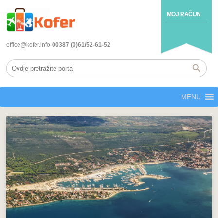
MOJ RAČUN
office@kofer.info
00387 (0)61/52-61-52
MENU