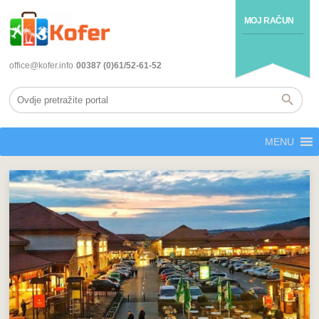
MOJ RAČUN
office@kofer.info
00387 (0)61/52-61-52
MENU