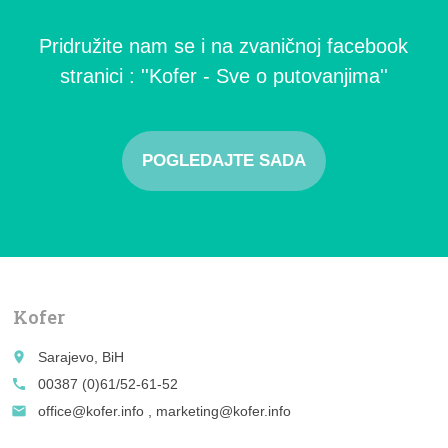
Pridružite nam se i na zvaničnoj facebook
stranici : ''Kofer - Sve o putovanjima''
POGLEDAJTE SADA
Kofer
place
Sarajevo, BiH
call
00387 (0)61/52-61-52
email
office@kofer.info , marketing@kofer.info