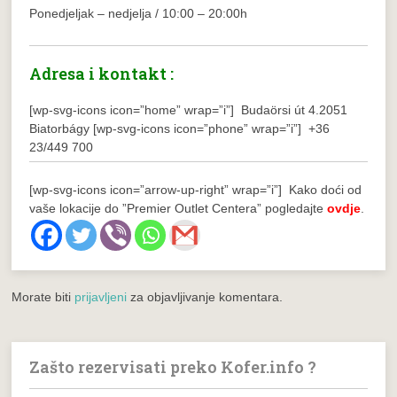
Ponedjeljak – nedjelja / 10:00 – 20:00h
Adresa i kontakt :
[wp-svg-icons icon=”home” wrap=”i”] Budaörsi út 4.2051
Biatorbágy
[wp-svg-icons icon=”phone” wrap=”i”] +36
23/449 700
[wp-svg-icons icon=”arrow-up-right” wrap=”i”] Kako doći od
vaše lokacije do ”Premier Outlet Centera” pogledajte
ovdje
.
Morate biti
prijavljeni
za objavljivanje komentara.
Zašto rezervisati preko Kofer.info ?