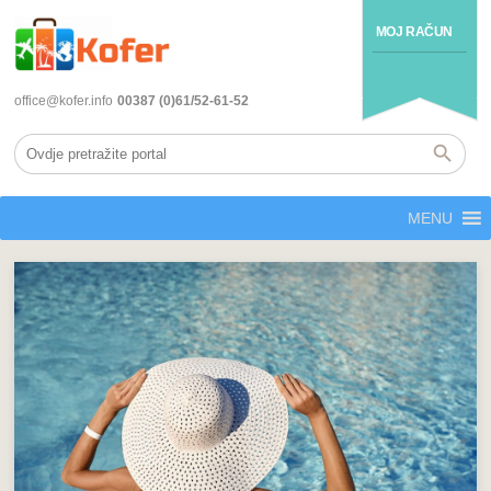
MOJ RAČUN
office@kofer.info
00387 (0)61/52-61-52
MENU