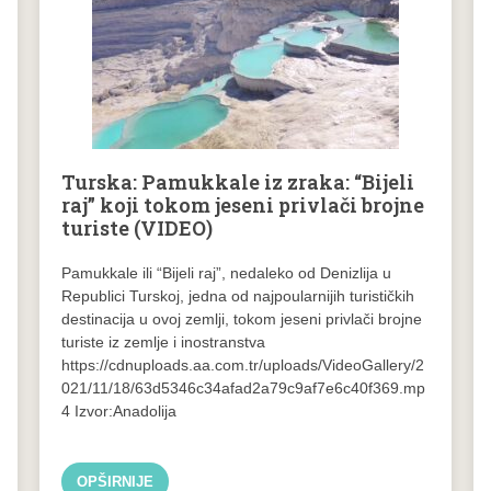
Turska: Pamukkale iz zraka: “Bijeli
raj” koji tokom jeseni privlači brojne
turiste (VIDEO)
Pamukkale ili “Bijeli raj”, nedaleko od Denizlija u
Republici Turskoj, jedna od najpoularnijih turističkih
destinacija u ovoj zemlji, tokom jeseni privlači brojne
turiste iz zemlje i inostranstva
https://cdnuploads.aa.com.tr/uploads/VideoGallery/2
021/11/18/63d5346c34afad2a79c9af7e6c40f369.mp
4 Izvor:Anadolija
OPŠIRNIJE