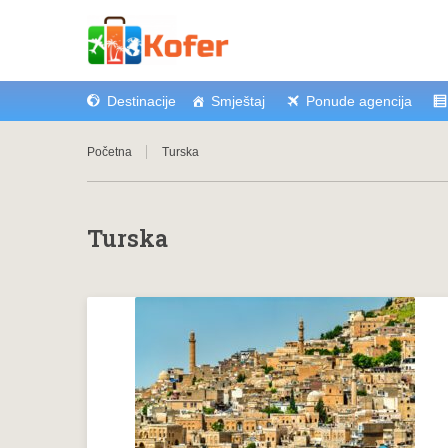
Destinacije
Smještaj
Ponude agencija
Početna
Turska
Turska