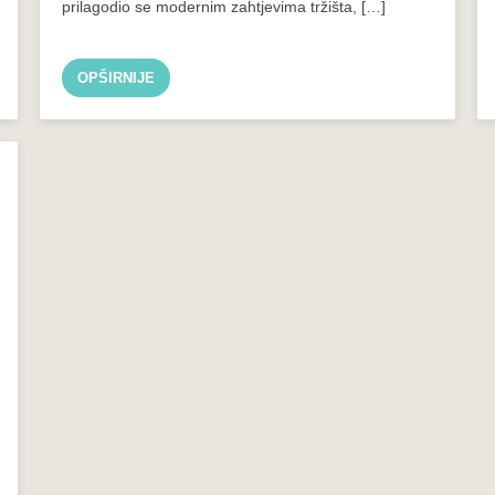
prilagodio se modernim zahtjevima tržišta, […]
OPŠIRNIJE