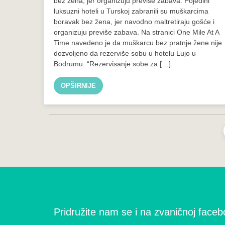
bez žena, jer organizuju previše zabava. Pojedini
luksuzni hoteli u Turskoj zabranili su muškarcima
boravak bez žena, jer navodno maltretiraju gošće i
organizuju previše zabava. Na stranici One Mile At A
Time navedeno je da muškarcu bez pratnje žene nije
dozvoljeno da rezerviše sobu u hotelu Lujo u
Bodrumu. “Rezervisanje sobe za […]
OPŠIRNIJE
Pridružite nam se i na zvaničnoj facebo