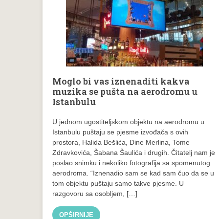
Moglo bi vas iznenaditi kakva
muzika se pušta na aerodromu u
Istanbulu
U jednom ugostiteljskom objektu na aerodromu u
Istanbulu puštaju se pjesme izvođača s ovih
prostora, Halida Bešlića, Dine Merlina, Tome
Zdravkovića, Šabana Šaulića i drugih. Čitatelj nam je
poslao snimku i nekoliko fotografija sa spomenutog
aerodroma. “Iznenadio sam se kad sam čuo da se u
tom objektu puštaju samo takve pjesme. U
razgovoru sa osobljem, […]
OPŠIRNIJE