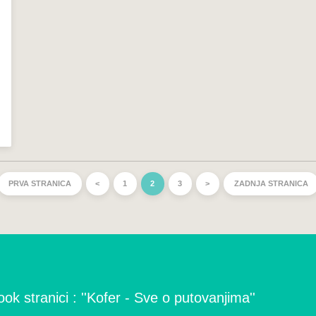
PRVA STRANICA
<
1
2
3
>
ZADNJA STRANICA
ok stranici : ''Kofer - Sve o putovanjima''