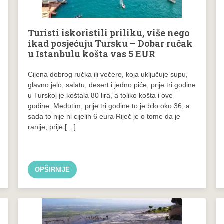
Turisti iskoristili priliku, više nego
ikad posjećuju Tursku – Dobar ručak
u Istanbulu košta vas 5 EUR
Cijena dobrog ručka ili večere, koja uključuje supu,
glavno jelo, salatu, desert i jedno piće, prije tri godine
u Turskoj je koštala 80 lira, a toliko košta i ove
godine. Međutim, prije tri godine to je bilo oko 36, a
sada to nije ni cijelih 6 eura Riječ je o tome da je
ranije, prije […]
OPŠIRNIJE