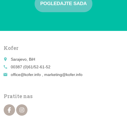
POGLEDAJTE SADA
Kofer
place
Sarajevo, BiH
call
00387 (0)61/52-61-52
email
office@kofer.info , marketing@kofer.info
Pratite nas