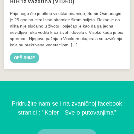
BiH iz vazduha (VIDEO)
Prije nego što je otkrio visočke piramide, Semir Osmanagić
je 25 godina istraživao piramide širom svijeta. Rekao je da
ništa nije slučajno u životu i osjećao je kao da ga jedna
nevidljiva ruka vodila kroz život i dovela u Visoko kada je bio
spreman. Njegovu pažnju u Visokom okupirala su uzvišenja
koja su prekrivena vegetacijom. […]
OPŠIRNIJE
Pridružite nam se i na zvaničnoj facebook
stranici : ''Kofer - Sve o putovanjima''