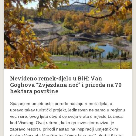
Neviđeno remek-djelo u BiH: Van
Goghova “Zvjezdana noć” i priroda na 70
hektara površine
Spajanjem umjetnosti i prirode nastaju remek-djela, a
upravo takav turistički projekt, jedinstven ne samo u regionu
već i šire, ovog ljeta otvorit će svoja vrata u mjestu Lužnica
kod Visokog. Ovaj retreat, kako ga investitor naziva, je
zapravo resort u prirodi nastao na inspiraciji umjetničkim
djelom Vincenta Van Gogha “Zvjezdana noć”. Portal Klix.ba