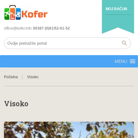
MOJ RAČUN
office@kofer.info
00387 (0)61/52-61-52
MENU
Početna
Visoko
Visoko