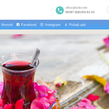
office@kofer.info
00387 (0)61/52-61-52
Novosti
Facebook
Instagram
Pošalji upit