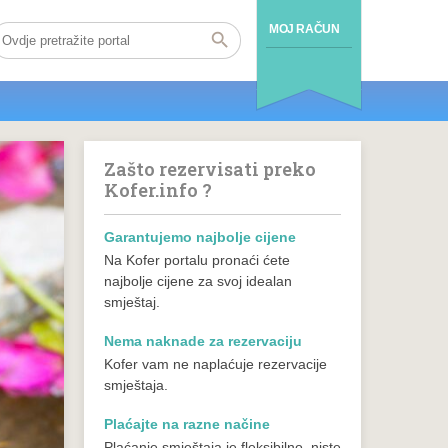
MOJ RAČUN
Zašto rezervisati preko
Kofer.info ?
Garantujemo najbolje cijene
Na Kofer portalu pronaći ćete
najbolje cijene za svoj idealan
smještaj.
Nema naknade za rezervaciju
Kofer vam ne naplaćuje rezervacije
smještaja.
Plaćajte na razne načine
Plaćanje smještaja je fleksibilno, niste