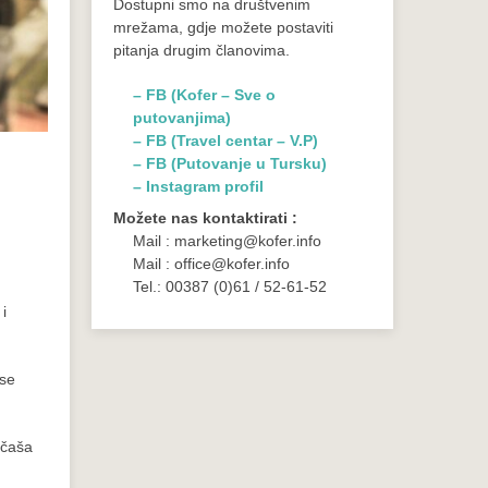
Dostupni smo na društvenim
mrežama, gdje možete postaviti
pitanja drugim članovima.
– FB (Kofer – Sve o
putovanjima)
– FB (Travel centar – V.P)
– FB (Putovanje u Tursku)
– Instagram profil
Možete nas kontaktirati :
Mail : marketing@kofer.info
Mail : office@kofer.info
Tel.: 00387 (0)61 / 52-61-52
i
 se
 čaša