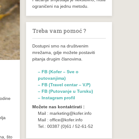
ograničeni na jednu metodu.
Treba vam pomoć ?
Dostupni smo na društvenim
mrežama, gdje možete postaviti
pitanja drugim članovima.
– FB (Kofer – Sve o
putovanjima)
– FB (Travel centar – V.P)
– FB (Putovanje u Tursku)
– Instagram profil
godine
Možete nas kontaktirati :
Mail : marketing@kofer.info
lja
Mail : office@kofer.info
Tel.: 00387 (0)61 / 52-61-52
na, što