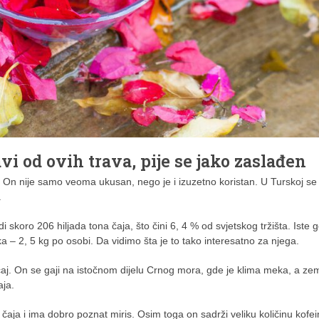
avi od ovih trava, pije se jako zaslađen
. On nije samo veoma ukusan, nego je i izuzetno koristan. U Turskoj se
.
 skoro 206 hiljada tona čaja, što čini 6, 4 % od svjetskog tržišta. Iste 
a – 2, 5 kg po osobi. Da vidimo šta je to tako interesatno za njega.
i čaj. On se gaji na istočnom dijelu Crnog mora, gde je klima meka, a zem
aja.
čaja i ima dobro poznat miris. Osim toga on sadrži veliku količinu kofei