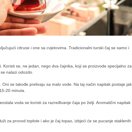
učujući citruse i one sa cvjetovima. Tradicionalni turski čaj se samo i
i. Koristi se, ne jedan, nego dva čajnika, koji se proizvode specijalno za
i se nalazi odozdo.
a. Oni se takođe prelivaju sa malo vode. Na taj način napitak postaje jak 
o 15-20 minuta.
ostala voda se koristi za razređivanje čaja po želji. Aromatični napitak
uži za provod toplote i ako je čaj topao, izbjeći će se pucanje staklenih