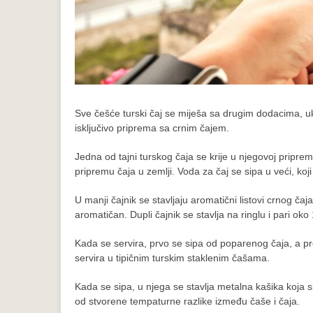
Sve češće turski čaj se miješa sa drugim dodacima, uklj
isključivo priprema sa crnim čajem.
Jedna od tajni turskog čaja se krije u njegovoj priprem
pripremu čaja u zemlji. Voda za čaj se sipa u veći, koj
U manji čajnik se stavljaju aromatični listovi crnog čaj
aromatičan. Dupli čajnik se stavlja na ringlu i pari ok
Kada se servira, prvo se sipa od poparenog čaja, a pre
servira u tipičnim turskim staklenim čašama.
Kada se sipa, u njega se stavlja metalna kašika koja sl
od stvorene tempaturne razlike između čaše i čaja.