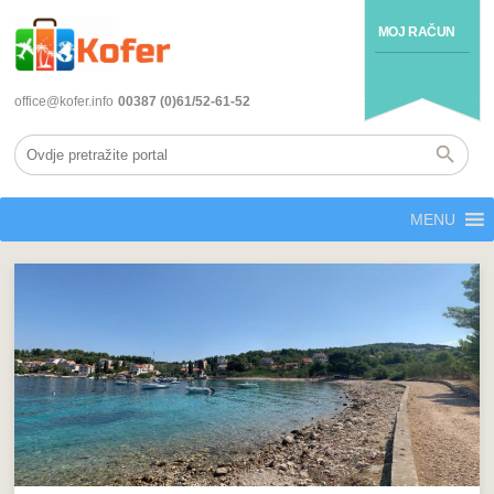
MOJ RAČUN
office@kofer.info
00387 (0)61/52-61-52
MENU