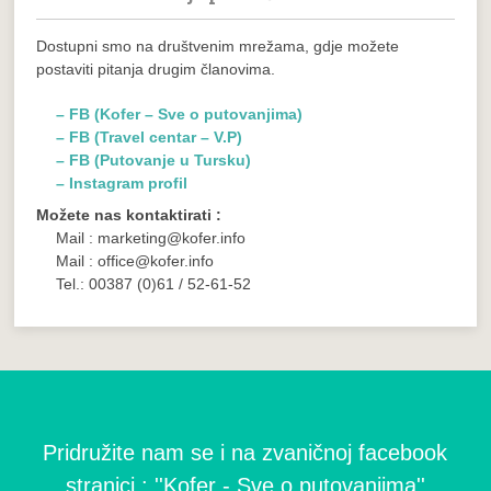
Dostupni smo na društvenim mrežama, gdje možete
postaviti pitanja drugim članovima.
– FB (Kofer – Sve o putovanjima)
– FB (Travel centar – V.P)
– FB (Putovanje u Tursku)
– Instagram profil
Možete nas kontaktirati :
Mail : marketing@kofer.info
Mail : office@kofer.info
Tel.: 00387 (0)61 / 52-61-52
Pridružite nam se i na zvaničnoj facebook
stranici : ''Kofer - Sve o putovanjima''