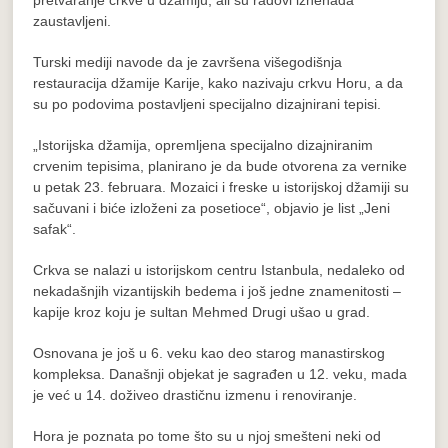
pretvaranje crkve u džamiju, ali su radovi iznenada
zaustavljeni.
Turski mediji navode da je završena višegodišnja
restauracija džamije Karije, kako nazivaju crkvu Horu, a da
su po podovima postavljeni specijalno dizajnirani tepisi.
„Istorijska džamija, opremljena specijalno dizajniranim
crvenim tepisima, planirano je da bude otvorena za vernike
u petak 23. februara. Mozaici i freske u istorijskoj džamiji su
sačuvani i biće izloženi za posetioce“, objavio je list „Jeni
safak“.
Crkva se nalazi u istorijskom centru Istanbula, nedaleko od
nekadašnjih vizantijskih bedema i još jedne znamenitosti –
kapije kroz koju je sultan Mehmed Drugi ušao u grad.
Osnovana je još u 6. veku kao deo starog manastirskog
kompleksa. Današnji objekat je sagrađen u 12. veku, mada
je već u 14. doživeo drastičnu izmenu i renoviranje.
Hora je poznata po tome što su u njoj smešteni neki od