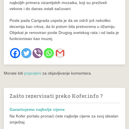
najboljih primera vizantijskih mozaika, koji su preživeli
vekove i do danas ostali sačuvani.
Posle pada Carigrada uspela je da se održi još nekoliko
decenija kao crkva, da bi potom bila pretvorena u džamiju.
Objekat je renoviran posle Drugog svetskog rata i od tada je
funkcionisao kao muzej.
Morate biti
prijavljeni
za objavljivanje komentara.
Zašto rezervisati preko Kofer.info ?
Garantujemo najbolje cijene
Na Kofer portalu pronaći ćete najbolje cijene za svoj idealan
smještaj.