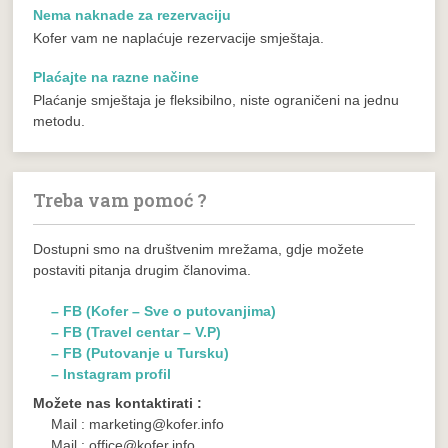
Nema naknade za rezervaciju
Kofer vam ne naplaćuje rezervacije smještaja.
Plaćajte na razne načine
Plaćanje smještaja je fleksibilno, niste ograničeni na jednu
metodu.
Treba vam pomoć ?
Dostupni smo na društvenim mrežama, gdje možete
postaviti pitanja drugim članovima.
– FB (Kofer – Sve o putovanjima)
– FB (Travel centar – V.P)
– FB (Putovanje u Tursku)
– Instagram profil
Možete nas kontaktirati :
Mail : marketing@kofer.info
Mail : office@kofer.info