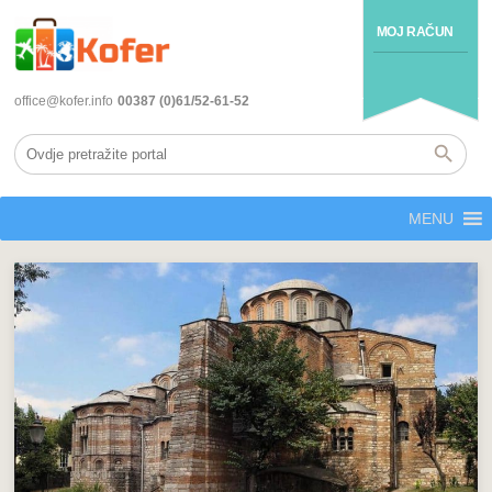
MOJ RAČUN
office@kofer.info
00387 (0)61/52-61-52
MENU