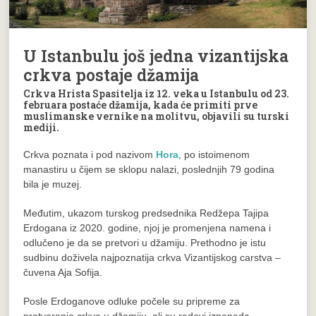
U Istanbulu još jedna vizantijska
crkva postaje džamija
Crkva Hrista Spasitelja iz 12. veka u Istanbulu od 23.
februara postaće džamija, kada će primiti prve
muslimanske vernike na molitvu, objavili su turski
mediji.
Crkva poznata i pod nazivom
Hora
, po istoimenom
manastiru u čijem se sklopu nalazi, poslednjih 79 godina
bila je muzej.
Međutim, ukazom turskog predsednika Redžepa Tajipa
Erdogana iz 2020. godine, njoj je promenjena namena i
odlučeno je da se pretvori u džamiju. Prethodno je istu
sudbinu doživela najpoznatija crkva Vizantijskog carstva –
čuvena Aja Sofija.
Posle Erdoganove odluke počele su pripreme za