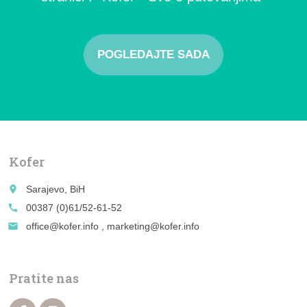
POGLEDAJTE SADA
Kofer
place
Sarajevo, BiH
call
00387 (0)61/52-61-52
email
office@kofer.info , marketing@kofer.info
Pratite nas