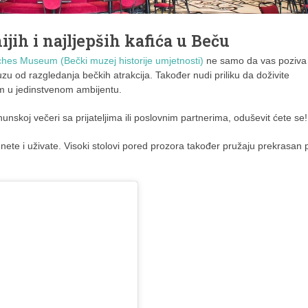
ijih i najljepših kafića u Beču
ches Museum (Bečki muzej historije umjetnosti)
ne samo da vas poziva
u od razgledanja bečkih atrakcija. Također nudi priliku da doživite
com u jedinstvenom ambijentu.
hunskoj večeri sa prijateljima ili poslovnim partnerima, oduševit ćete se!
nete i uživate. Visoki stolovi pored prozora također pružaju prekrasan