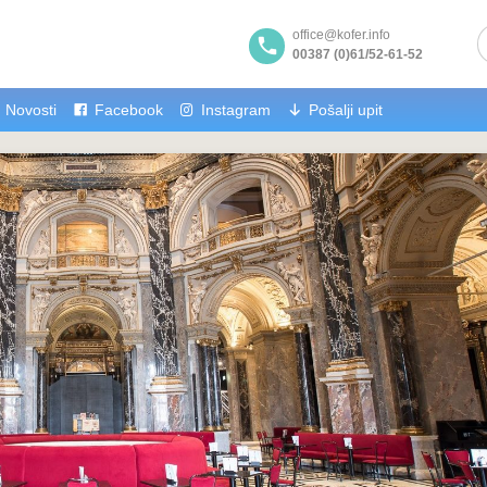
office@kofer.info
00387 (0)61/52-61-52
Novosti
Facebook
Instagram
Pošalji upit