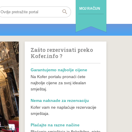
MOJ RAČUN
Zašto rezervisati preko
Kofer.info ?
Garantujemo najbolje cijene
Na Kofer portalu pronaći ćete
najbolje cijene za svoj idealan
smještaj.
Nema naknade za rezervaciju
Kofer vam ne naplaćuje rezervacije
smještaja.
Plaćajte na razne načine
Plaćanje smještaja je fleksibilno, niste