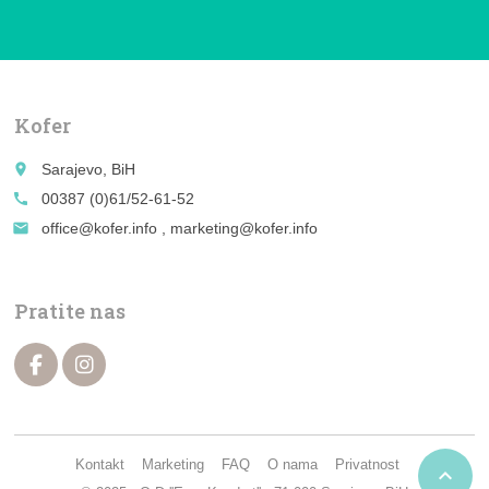
Kofer
place
Sarajevo, BiH
call
00387 (0)61/52-61-52
email
office@kofer.info , marketing@kofer.info
Pratite nas
Kontakt
Marketing
FAQ
O nama
Privatnost
