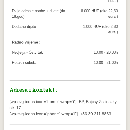
eura )
Dvije odrasle osobe + dijete (do
8.000 HUF (oko 22,30
18.god)
eura )
Dodatno dijete
1.000 HUF (oko 2,80
eura )
Radno vrijeme :
Nedjelja - Četvrtak
10:00 - 20:00h
Petak i subota
10:00 - 21:00h
Adresa i kontakt :
[wp-svg-icons icon=”home” wrap=”i”] BP, Bajcsy Zsilinszky
str. 17.
[wp-svg-icons icon=”phone” wrap=”i”] +36 30 211 8863