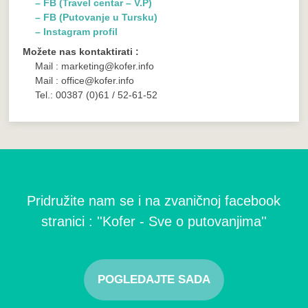
– FB (Travel centar – V.P)
– FB (Putovanje u Tursku)
– Instagram profil
Možete nas kontaktirati :
Mail : marketing@kofer.info
Mail : office@kofer.info
Tel.: 00387 (0)61 / 52-61-52
Pridružite nam se i na zvaničnoj facebook
stranici : ''Kofer - Sve o putovanjima''
POGLEDAJTE SADA