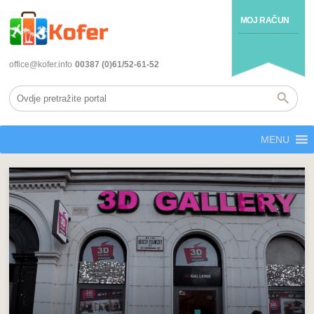
MOJ RAČUN
office@kofer.info
00387 (0)61/52-61-52
MENU