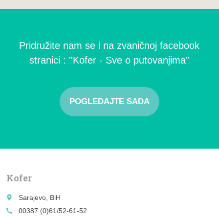
Pridružite nam se i na zvaničnoj facebook
stranici : ''Kofer - Sve o putovanjima''
POGLEDAJTE SADA
Kofer
place
Sarajevo, BiH
call
00387 (0)61/52-61-52