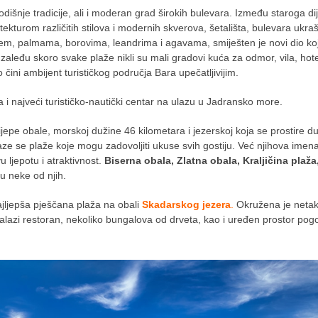
odišnje tradicije, ali i moderan grad širokih bulevara. Između staroga dij
ekturom različitih stilova i modernih skverova, šetališta, bulevara ukra
em, palmama, borovima, leandrima i agavama, smiješten je novi dio koj
zaleđu skoro svake plaže nikli su mali gradovi kuća za odmor, vila, hote
 čini ambijent turističkog područja Bara upečatljivijim.
a i najveći turističko-nautički centar na ulazu u Jadransko more.
ijepe obale, morskoj dužine 46 kilometara i jezerskoj koja se prostire 
aze se plaže koje mogu zadovoljiti ukuse svih gostiju. Već njihova imen
u ljepotu i atraktivnost.
Biserna obala, Zlatna obala, Kraljičina plaža
 neke od njih.
ajljepša pješčana plaža na obali
Skadarskog jezera
.
Okružena je neta
nalazi restoran, nekoliko bungalova od drveta, kao i uređen prostor po