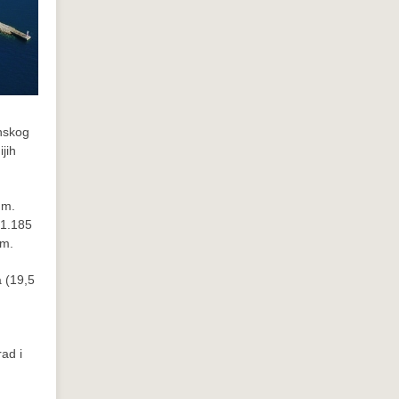
nskog
jih
 m.
 1.185
 m.
a (19,5
h
rad i