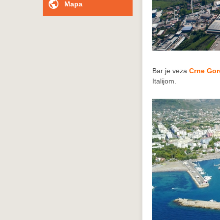
public
Mapa
Bar je veza
Crne Gor
Italijom.