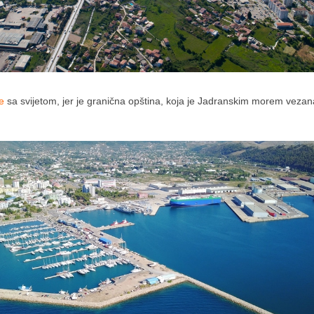
e
sa svijetom, jer je granična opština, koja je Jadranskim morem vezan