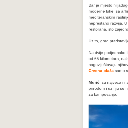
Bar je mjesto hiljadug
moderne luke, sa arhit
mediteranskim rastinj
neprestano razvija. U 
restorana, što zajedno
Uz to, grad predstavlj
Na dvije podjednako l
od 65 kilometara, nal
nagoviještavaju njihov
Crvena plaža
samo su
Murići
su najveća i n
prirodom i uz nju se 
za kampovanje.