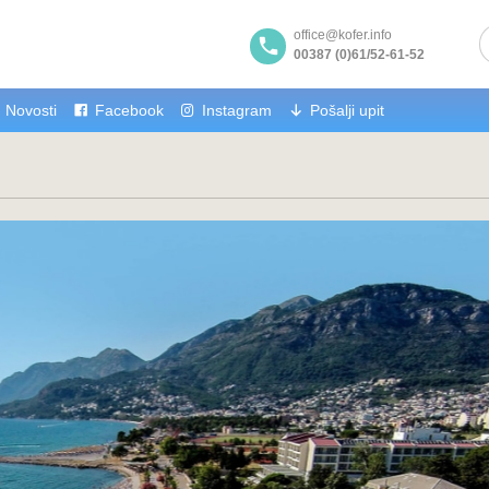
office@kofer.info
00387 (0)61/52-61-52
Novosti
Facebook
Instagram
Pošalji upit