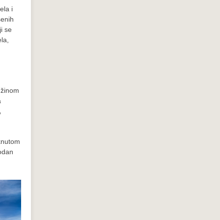
ela i
šenih
i se
la,
dužinom
a
,
knutom
godan