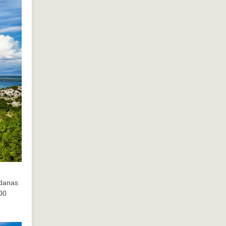
 danas
500