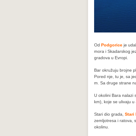
Od
Podgorice
je uda
mora i Skadarskog jez
gradova u Evropi.
Bar okružuju brojne p
Pored nje, tu je, sa j
m. Sa druge strane na
U okolini Bara nalazi 
km), koje se ulivaju 
Stari dio grada,
Stari
zemljotresa i ratova, s
okolinu.