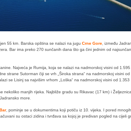
ljen 55 km. Barska opština se nalazi na jugu
Crne Gore
, između Jadra
era. Bar ima preko 270 sunčanih dana što ga čini jednim od najsunčani
lanine. Najveća je Rumija, koja se nalazi na nadmorskoj visini od 1.595
edne strane Sutorman čiji se vrh „Široka strana“ na nadmorskoj visini od
lazi se Lisinj sa najvišim vrhom „Loška“ na nadmorskoj visini od 1.353
se nekoliko manjih rijeka. Najbliže gradu su Rikavac (17 km) i Željeznic
u Jadransko more.
 Bar
, pominje se u dokumentima koji potiču iz 10. vijeka. I pored mnogi
ačuvani su ostaci zidina i tvrđava sa kojoj je predivan pogled na cijeli g