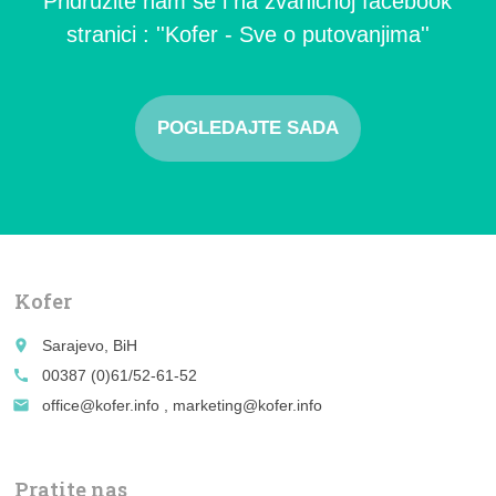
Pridružite nam se i na zvaničnoj facebook
stranici : ''Kofer - Sve o putovanjima''
POGLEDAJTE SADA
Kofer
place
Sarajevo, BiH
call
00387 (0)61/52-61-52
email
office@kofer.info , marketing@kofer.info
Pratite nas