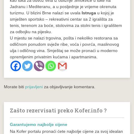
kao luka za odvoz vina iz obližnje Smokvice u luke na
Jadranu i Mediteranu, a u posljednje je vrijeme okrenuta
turizmu. U blizini Brne nalazi se uvala
Istruga
u kojoj je
smješten sportsko – rekreativni centar sa 2 igrališta za
tenis, terenom za boće, stolovima za stolni tenis i igralištem
za odbojku na pijesku.
U mjestu se nalazi trgovina, pošta i nekoliko restorana sa
odličnom ponudom svježe ribe, voća i povrća, maslinovog
ulja i odličnog vina. Smještaj se može pronaći u moderno
opremljenim privatnim kućama i apartmanima.
Morate biti
prijavljeni
za objavljivanje komentara.
Zašto rezervisati preko Kofer.info ?
Garantujemo najbolje cijene
Na Kofer portalu pronaći ćete najbolje cijene za svoj idealan