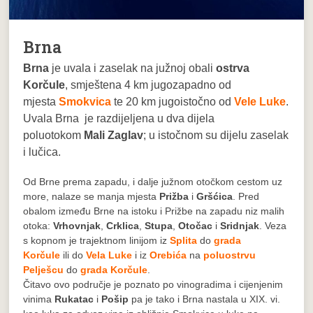
Brna
Brna
je uvala i zaselak na južnoj obali
ostrva
Korčule
, smještena 4 km jugozapadno od
mjesta
Smokvica
te 20 km jugoistočno od
Vele Luke
.
Uvala Brna je razdijeljena u dva dijela
poluotokom
Mali Zaglav
; u istočnom su dijelu zaselak
i lučica.
Od Brne prema zapadu, i dalje južnom otočkom cestom uz
more, nalaze se manja mjesta
Prižba
i
Gršćica
. Pred
obalom između Brne na istoku i Prižbe na zapadu niz malih
otoka:
Vrhovnjak
,
Crklica
,
Stupa
,
Otočac
i
Sridnjak
. Veza
s kopnom je trajektnom linijom iz
Splita
do
grada
Korčule
ili do
Vela Luke
i iz
Orebića
na
poluostrvu
Pelješcu
do
grada Korčule
.
Čitavo ovo područje je poznato po vinogradima i cijenjenim
vinima
Rukatac
i
Pošip
pa je tako i Brna nastala u XIX. vi.