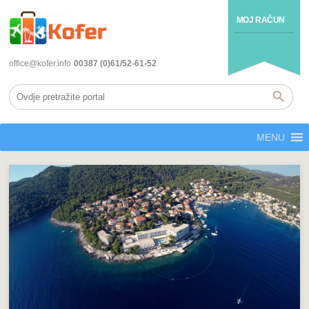
MOJ RAČUN
office@kofer.info
00387 (0)61/52-61-52
MENU