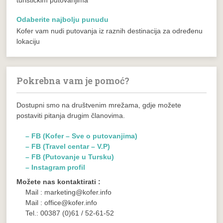
Odaberite najbolju punudu
Kofer vam nudi putovanja iz raznih destinacija za određenu
lokaciju
Pokrebna vam je pomoć?
Dostupni smo na društvenim mrežama, gdje možete
postaviti pitanja drugim članovima.
– FB (Kofer – Sve o putovanjima)
– FB (Travel centar – V.P)
– FB (Putovanje u Tursku)
– Instagram profil
Možete nas kontaktirati :
Mail : marketing@kofer.info
Mail : office@kofer.info
Tel.: 00387 (0)61 / 52-61-52