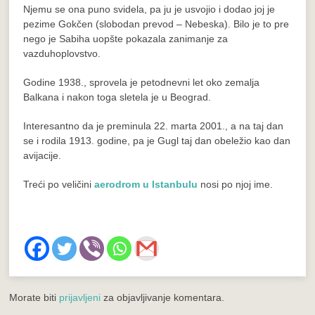
Njemu se ona puno svidela, pa ju je usvojio i dodao joj je
pezime Gokčen (slobodan prevod – Nebeska). Bilo je to pre
nego je Sabiha uopšte pokazala zanimanje za
vazduhoplovstvo.
Godine 1938., sprovela je petodnevni let oko zemalja
Balkana i nakon toga sletela je u Beograd.
Interesantno da je preminula 22. marta 2001., a na taj dan
se i rodila 1913. godine, pa je Gugl taj dan obeležio kao dan
avijacije.
Treći po veličini
aerodrom u Istanbulu
nosi po njoj ime.
Morate biti
prijavljeni
za objavljivanje komentara.