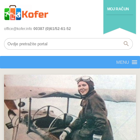
MOJ RAČUN
office@kofer.info
00387 (0)61/52-61-52
MENU