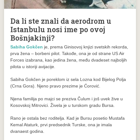
Da li ste znali da aerodrom u
Istanbulu nosi ime po ovoj
Bošnjakinji?
Sabiha Gokčen
je, prema Ginisovoj knjizi svetskih rekorda,
prva žena – borbeni pilot. Takođe, ona je od strane US Air
Forces izabrana, kao jedina žena, među dvadeset najboljih
pilota u istoriji avijacije.
Sabiha Gokčen je poreklom iz sela Lozna kod Bijelog Polja
(Crna Gora). Njeno pravo prezime je Ćorović.
Njena familija po majci se preziva Čulum i još uvek žive u
Kosovskoj Mitrovici. Živela je u turskom gradu Bursa.
Rano je ostala bez roditelja. Kad je Bursu posetio Mustafa
Kemal Ataturk, prvi predsednik Turske, ona je imala
dvanaest godina.