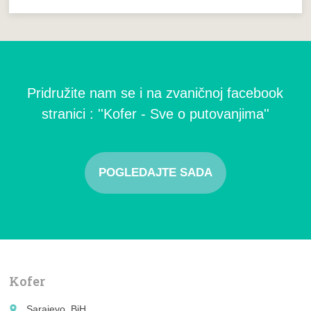
Pridružite nam se i na zvaničnoj facebook
stranici : ''Kofer - Sve o putovanjima''
POGLEDAJTE SADA
Kofer
place
Sarajevo, BiH