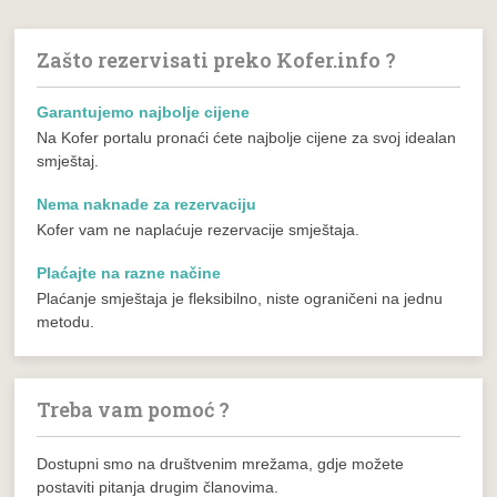
Zašto rezervisati preko Kofer.info ?
Garantujemo najbolje cijene
Na Kofer portalu pronaći ćete najbolje cijene za svoj idealan
smještaj.
Nema naknade za rezervaciju
Kofer vam ne naplaćuje rezervacije smještaja.
Plaćajte na razne načine
Plaćanje smještaja je fleksibilno, niste ograničeni na jednu
metodu.
Treba vam pomoć ?
Dostupni smo na društvenim mrežama, gdje možete
postaviti pitanja drugim članovima.