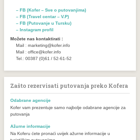
– FB (Kofer – Sve o putovanjima)
– FB (Travel centar – V.P)
– FB (Putovanje u Tursku)
– Instagram profil
Možete nas kontaktirati :
Mail : marketing@kofer.info
Mail : office@kofer.info
Tel.: 00387 (0)61 / 52-61-52
Zašto rezervisati putovanja preko Kofera
Odabrane agencije
Kofer vam prezentuje samo najbolje odabrane agencije za
putovanja
Ažurne informacije
Na Koferu ćete pronaći uvijek ažurne informacije u
turističkim putovanjima