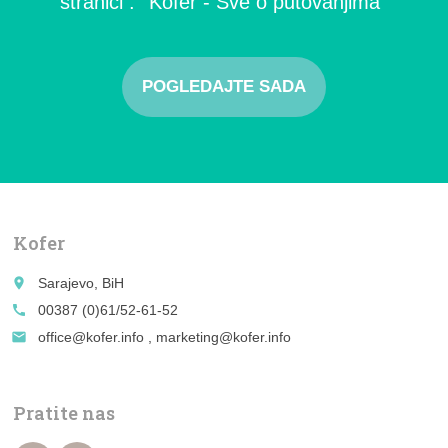
stranici : ''Kofer - Sve o putovanjima''
POGLEDAJTE SADA
Kofer
place
Sarajevo, BiH
call
00387 (0)61/52-61-52
email
office@kofer.info , marketing@kofer.info
Pratite nas