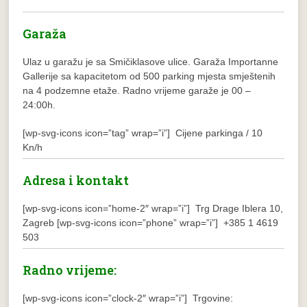
Garaža
Ulaz u garažu je sa Smičiklasove ulice. Garaža Importanne
Gallerije sa kapacitetom od 500 parking mjesta smještenih
na 4 podzemne etaže. Radno vrijeme garaže je 00 –
24:00h.
[wp-svg-icons icon=”tag” wrap=”i”] Cijene parkinga / 10
Kn/h
Adresa i kontakt
[wp-svg-icons icon=”home-2″ wrap=”i”] Trg Drage Iblera 10,
Zagreb
[wp-svg-icons icon=”phone” wrap=”i”] +385 1 4619
503
Radno vrijeme:
[wp-svg-icons icon=”clock-2″ wrap=”i”] Trgovine: