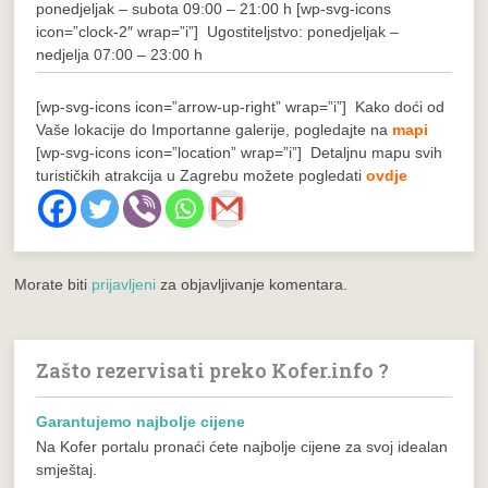
ponedjeljak – subota 09:00 – 21:00 h
[wp-svg-icons
icon=”clock-2″ wrap=”i”] Ugostiteljstvo: ponedjeljak –
nedjelja 07:00 – 23:00 h
[wp-svg-icons icon=”arrow-up-right” wrap=”i”] Kako doći od
Vaše lokacije do Importanne galerije, pogledajte na
mapi
[wp-svg-icons icon=”location” wrap=”i”] Detaljnu mapu svih
turističkih atrakcija u Zagrebu možete pogledati
ovdje
Morate biti
prijavljeni
za objavljivanje komentara.
Zašto rezervisati preko Kofer.info ?
Garantujemo najbolje cijene
Na Kofer portalu pronaći ćete najbolje cijene za svoj idealan
smještaj.