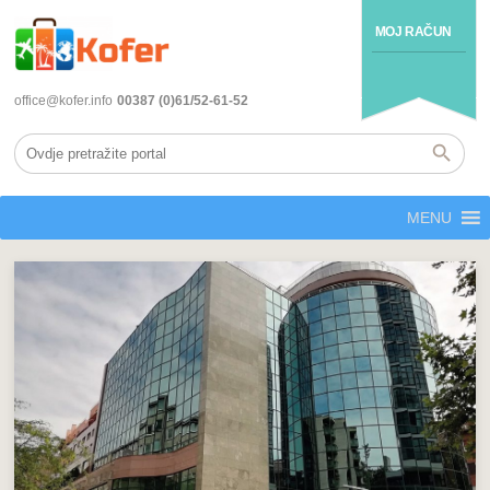
MOJ RAČUN
office@kofer.info
00387 (0)61/52-61-52
MENU