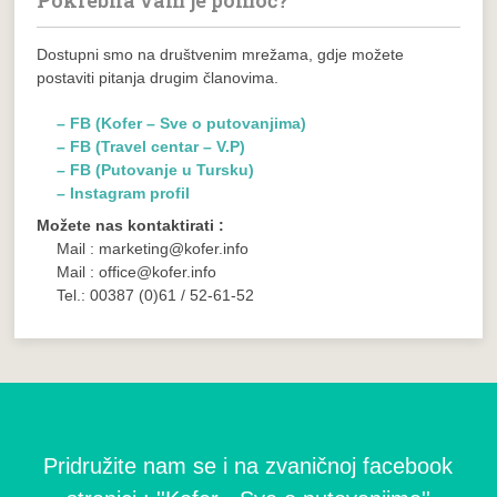
Pokrebna vam je pomoć?
Dostupni smo na društvenim mrežama, gdje možete
postaviti pitanja drugim članovima.
– FB (Kofer – Sve o putovanjima)
– FB (Travel centar – V.P)
– FB (Putovanje u Tursku)
– Instagram profil
Možete nas kontaktirati :
Mail : marketing@kofer.info
Mail : office@kofer.info
Tel.: 00387 (0)61 / 52-61-52
Pridružite nam se i na zvaničnoj facebook