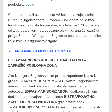
pogledajte
ovdje
Centar se nalazi uz autocestu A2 koja povezuje srednju
Europu s jugoistočnom Europom i Balkanom, te je kao
turistička ruta dosta frekventna; a udaljen je 17 kilometara
od Zagreba s kojim ga povezuje elektrificirana željeznička
pruga Zabok – Westgate – Zagreb te besplatne autobuske
linije koje je osigurao Westgate.
JANKOMIRSKI MOST/AUTOCESTA
E59/A2 MARIBOR/ZABOK/BISTRA/POJATNO –
ZAPREŠIĆ POSLOVNA ZONA
Ako iz smjera Zagreba vozite prema zapadnom izlazu iz
grada –
JANKOMIRSKOM MOSTU
, vozite Zagrebačkom
avenijom do Jankomirskog mosta, do spajanja na
autocestu
E59/A2 MARIBOR/ZABOK
. Kratkom vožnjom
doći ćete do odvajanja s autoceste
BISTRA/POJATNO –
ZAPREŠIĆ POSLOVNA ZONA
gdje pratite znak
za
ZABOK/BISTRA/POJATNO
i nakon nekoliko minuta stići