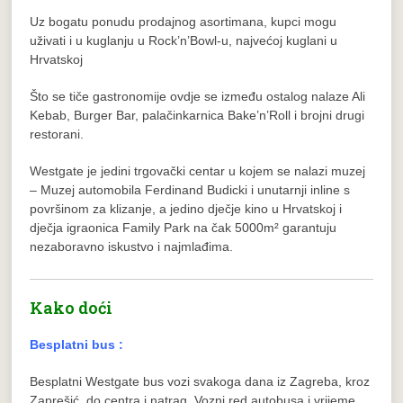
Uz bogatu ponudu prodajnog asortimana, kupci mogu
uživati i u kuglanju u Rock’n’Bowl-u, najvećoj kuglani u
Hrvatskoj
Što se tiče gastronomije ovdje se između ostalog nalaze Ali
Kebab, Burger Bar, palačinkarnica Bake’n’Roll i brojni drugi
restorani.
Westgate je jedini trgovački centar u kojem se nalazi muzej
– Muzej automobila Ferdinand Budicki i unutarnji inline s
površinom za klizanje, a jedino dječje kino u Hrvatskoj i
dječja igraonica Family Park na čak 5000m² garantuju
nezaboravno iskustvo i najmlađima.
Kako doći
Besplatni bus :
Besplatni Westgate bus vozi svakoga dana iz Zagreba, kroz
Zaprešić, do centra i natrag. Vozni red autobusa i vrijeme