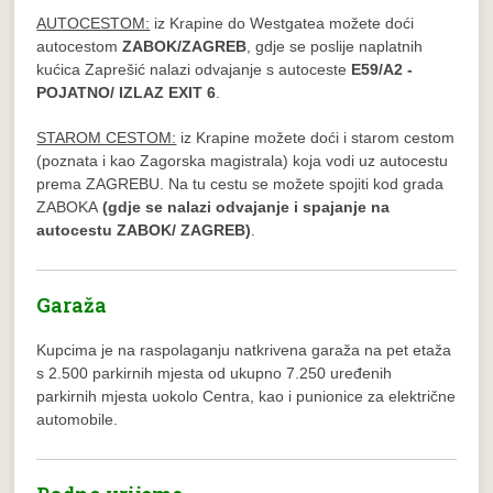
AUTOCESTOM:
iz Krapine do Westgatea možete doći
autocestom
ZABOK/ZAGREB
, gdje se poslije naplatnih
kućica Zaprešić nalazi odvajanje s autoceste
E59/A2 -
POJATNO/ IZLAZ EXIT 6
.
STAROM CESTOM:
iz Krapine možete doći i starom cestom
(poznata i kao Zagorska magistrala) koja vodi uz autocestu
prema ZAGREBU. Na tu cestu se možete spojiti kod grada
ZABOKA
(gdje se nalazi odvajanje i spajanje na
autocestu ZABOK/ ZAGREB)
.
Garaža
Kupcima je na raspolaganju natkrivena garaža na pet etaža
s 2.500 parkirnih mjesta od ukupno 7.250 uređenih
parkirnih mjesta uokolo Centra, kao i punionice za električne
automobile.