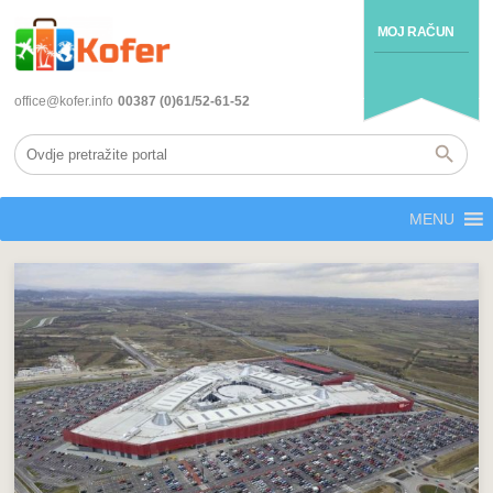
MOJ RAČUN
office@kofer.info
00387 (0)61/52-61-52
MENU