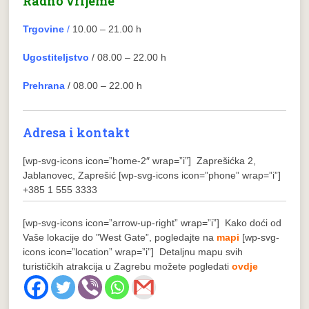
Radno vrijeme
Trgovine
/
10.00 – 21.00 h
Ugostiteljstvo
/ 08.00 – 22.00 h
Prehrana
/ 08.00 – 22.00 h
Adresa i kontakt
[wp-svg-icons icon=”home-2″ wrap=”i”] Zaprešićka 2,
Jablanovec, Zaprešić
[wp-svg-icons icon=”phone” wrap=”i”]
+385 1 555 3333
[wp-svg-icons icon=”arrow-up-right” wrap=”i”] Kako doći od
Vaše lokacije do ”West Gate”, pogledajte na
mapi
[wp-svg-
icons icon=”location” wrap=”i”] Detaljnu mapu svih
turističkih atrakcija u Zagrebu možete pogledati
ovdje