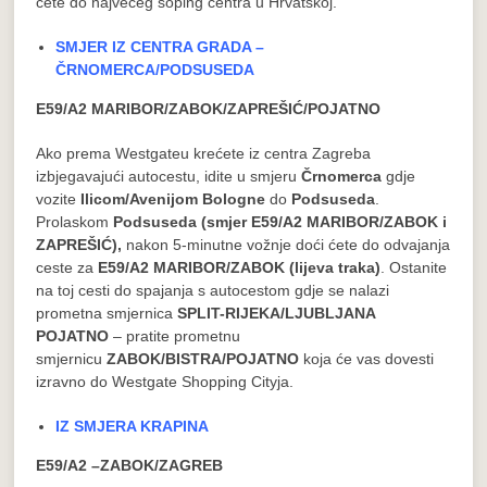
ćete do najvećeg šoping centra u Hrvatskoj.
SMJER IZ CENTRA GRADA –
ČRNOMERCA/PODSUSEDA
E59/A2 MARIBOR/ZABOK/ZAPREŠIĆ/POJATNO
Ako prema Westgateu krećete iz centra Zagreba
izbjegavajući autocestu, idite u smjeru
Črnomerca
gdje
vozite
Ilicom/Avenijom Bologne
do
Podsuseda
.
Prolaskom
Podsuseda (smjer E59/A2 MARIBOR/ZABOK i
ZAPREŠIĆ),
nakon 5-minutne vožnje doći ćete do odvajanja
ceste za
E59/A2 MARIBOR/ZABOK
(lijeva traka)
. Ostanite
na toj cesti do spajanja s autocestom gdje se nalazi
prometna smjernica
SPLIT-RIJEKA/LJUBLJANA
POJATNO
– pratite prometnu
smjernicu
ZABOK/BISTRA/POJATNO
koja će vas dovesti
izravno do Westgate Shopping Cityja.
IZ SMJERA KRAPINA
E59/A2 –ZABOK/ZAGREB