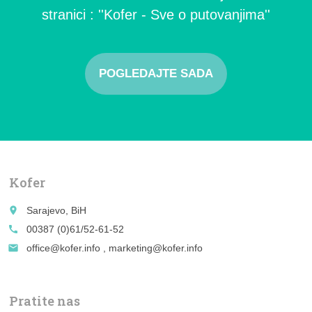
stranici : ''Kofer - Sve o putovanjima''
POGLEDAJTE SADA
Kofer
place
Sarajevo, BiH
call
00387 (0)61/52-61-52
email
office@kofer.info , marketing@kofer.info
Pratite nas