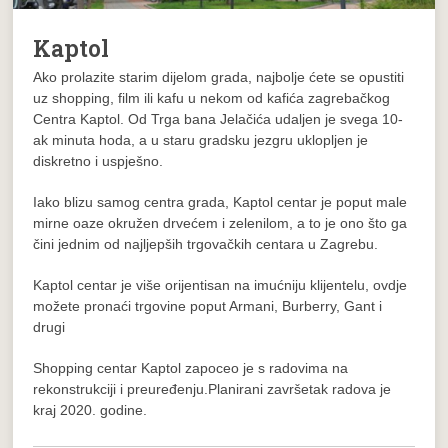
Kaptol
Ako prolazite starim dijelom grada, najbolje ćete se opustiti
uz shopping, film ili kafu u nekom od kafića zagrebačkog
Centra Kaptol. Od Trga bana Jelačića udaljen je svega 10-
ak minuta hoda, a u staru gradsku jezgru uklopljen je
diskretno i uspješno.
Iako blizu samog centra grada, Kaptol centar je poput male
mirne oaze okružen drvećem i zelenilom, a to je ono što ga
čini jednim od najljepših trgovačkih centara u Zagrebu.
Kaptol centar je više orijentisan na imućniju klijentelu, ovdje
možete pronaći trgovine poput Armani, Burberry, Gant i
drugi
Shopping centar Kaptol zapoceo je s radovima na
rekonstrukciji i preuređenju.Planirani završetak radova je
kraj 2020. godine.