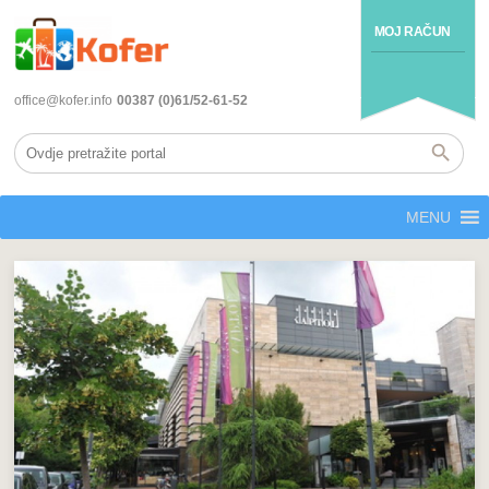
MOJ RAČUN
office@kofer.info
00387 (0)61/52-61-52
MENU