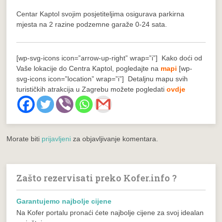
Centar Kaptol svojim posjetiteljima osigurava parkirna
mjesta na 2 razine podzemne garaže 0-24 sata.
[wp-svg-icons icon=”arrow-up-right” wrap=”i”] Kako doći od
Vaše lokacije do Centra Kaptol, pogledajte na
mapi
[wp-
svg-icons icon=”location” wrap=”i”] Detaljnu mapu svih
turističkih atrakcija u Zagrebu možete pogledati
ovdje
Morate biti
prijavljeni
za objavljivanje komentara.
Zašto rezervisati preko Kofer.info ?
Garantujemo najbolje cijene
Na Kofer portalu pronaći ćete najbolje cijene za svoj idealan