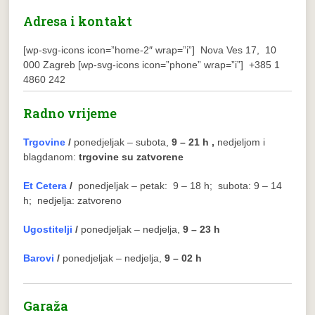
Adresa i kontakt
[wp-svg-icons icon=”home-2″ wrap=”i”] Nova Ves 17, 10
000 Zagreb
[wp-svg-icons icon=”phone” wrap=”i”] +385 1
4860 242
Radno vrijeme
Trgovine
/
ponedjeljak – subota,
9 – 21 h ,
nedjeljom i
blagdanom:
trgovine su zatvorene
Et Cetera
/
ponedjeljak – petak: 9 – 18 h; subota: 9 – 14
h; nedjelja: zatvoreno
Ugostitelji
/
ponedjeljak – nedjelja,
9 – 23 h
Barovi
/
ponedjeljak – nedjelja,
9 – 02 h
Garaža