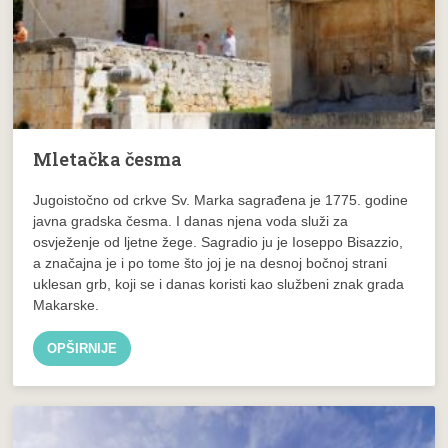
Mletačka česma
Jugoistočno od crkve Sv. Marka sagrađena je 1775. godine
javna gradska česma. I danas njena voda služi za
osvježenje od ljetne žege. Sagradio ju je Ioseppo Bisazzio,
a značajna je i po tome što joj je na desnoj bočnoj strani
uklesan grb, koji se i danas koristi kao službeni znak grada
Makarske.
OPŠIRNIJE