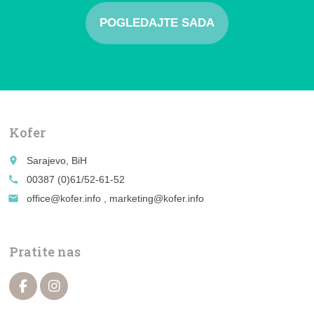
POGLEDAJTE SADA
Kofer
place
Sarajevo, BiH
call
00387 (0)61/52-61-52
email
office@kofer.info , marketing@kofer.info
Pratite nas