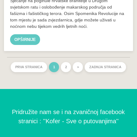
Sjećanje na poginule hrvatske branitelje u Drugom
svjetskom ratu i oslobođenje makarskog područja od
fašizma i fašističkog terora. Osim Spomenika Revolucije na
tom mjestu je sada zvjezdarnica, gdje možete uživati u
noćnom nebu tijekom vedrih ljetnih noći.
OPŠIRNIJE
PRVA STRANICA
1
2
>
ZADNJA STRANICA
Pridružite nam se i na zvaničnoj facebook
stranici : ''Kofer - Sve o putovanjima''