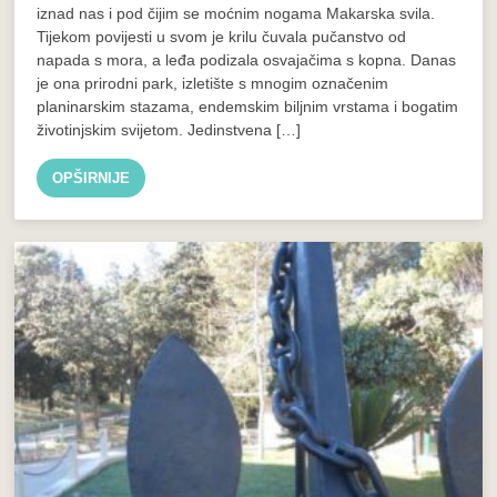
iznad nas i pod čijim se moćnim nogama Makarska svila.
Tijekom povijesti u svom je krilu čuvala pučanstvo od
napada s mora, a leđa podizala osvajačima s kopna. Danas
je ona prirodni park, izletište s mnogim označenim
planinarskim stazama, endemskim biljnim vrstama i bogatim
životinjskim svijetom. Jedinstvena […]
OPŠIRNIJE