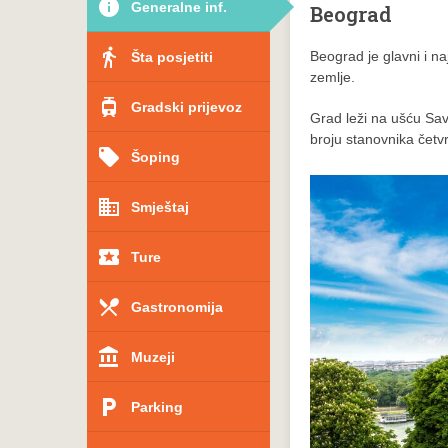
info
Generalne inf.
Beograd
directions_walk
Beograd je glavni i na
Šta posjetiti
zemlje.
tram
Gradski prijevoz
Grad leži na ušću Sa
broju stanovnika četvr
local_offer
Šoping
domain
Smještaj
local_play
Ture
local_dining
Gastronomija
account_balance
Muzeji
local_parking
Parking