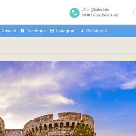
office@kofer.info
00387 (0)61/52-61-52
Novosti
Facebook
Instagram
Pošalji upit