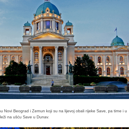
 Novi Beograd i Zemun koji su na lijevoj obali rijeke Save, pa time i u
 leži na ušću Save u Dunav.