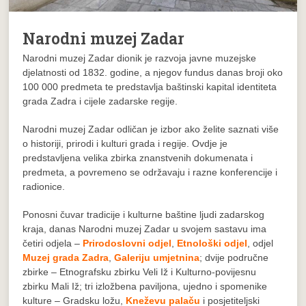
Narodni muzej Zadar
Narodni muzej Zadar dionik je razvoja javne muzejske
djelatnosti od 1832. godine, a njegov fundus danas broji oko
100 000 predmeta te predstavlja baštinski kapital identiteta
grada Zadra i cijele zadarske regije.
Narodni muzej Zadar odličan je izbor ako želite saznati više
o historiji, prirodi i kulturi grada i regije. Ovdje je
predstavljena velika zbirka znanstvenih dokumenata i
predmeta, a povremeno se održavaju i razne konferencije i
radionice.
Ponosni čuvar tradicije i kulturne baštine ljudi zadarskog
kraja, danas Narodni muzej Zadar u svojem sastavu ima
četiri odjela –
Prirodoslovni odjel
,
Etnološki odjel
, odjel
Muzej grada Zadra
,
Galeriju umjetnina
; dvije područne
zbirke – Etnografsku zbirku Veli Iž i Kulturno-povijesnu
zbirku Mali Iž; tri izložbena paviljona, ujedno i spomenike
kulture – Gradsku ložu,
Kneževu palaču
i posjetiteljski