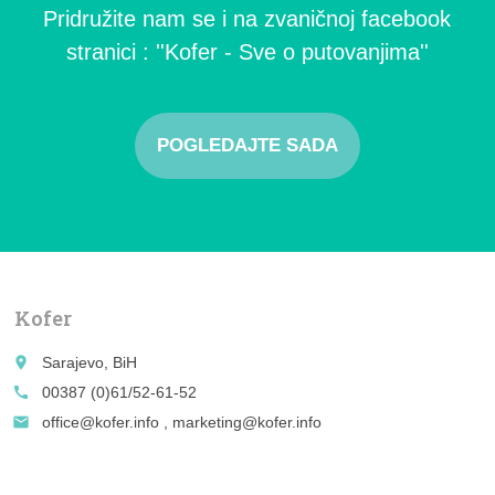
Pridružite nam se i na zvaničnoj facebook
stranici : ''Kofer - Sve o putovanjima''
POGLEDAJTE SADA
Kofer
place
Sarajevo, BiH
call
00387 (0)61/52-61-52
email
office@kofer.info , marketing@kofer.info