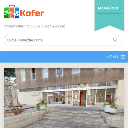
MOJ RAČUN
office@kofer.info
00387 (0)61/52-61-52
MENU