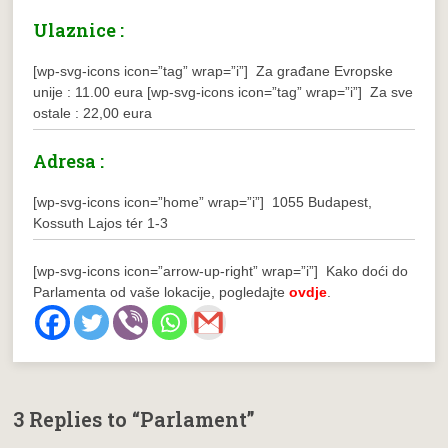
Ulaznice :
[wp-svg-icons icon=”tag” wrap=”i”] Za građane Evropske
unije : 11.00 eura
[wp-svg-icons icon=”tag” wrap=”i”] Za sve
ostale : 22,00 eura
Adresa :
[wp-svg-icons icon=”home” wrap=”i”] 1055 Budapest,
Kossuth Lajos tér 1-3
[wp-svg-icons icon=”arrow-up-right” wrap=”i”] Kako doći do
Parlamenta od vaše lokacije, pogledajte
ovdje
.
3 Replies to “Parlament”