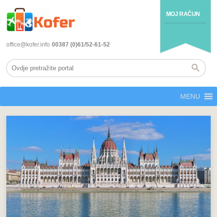
MOJ RAČUN
office@kofer.info
00387 (0)61/52-61-52
MENU