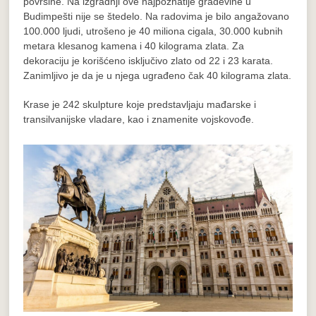
površine. Na izgradnji ove najpoznatije građevine u
Budimpešti nije se štedelo. Na radovima je bilo angažovano
100.000 ljudi, utrošeno je 40 miliona cigala, 30.000 kubnih
metara klesanog kamena i 40 kilograma zlata. Za
dekoraciju je korišćeno isključivo zlato od 22 i 23 karata.
Zanimljivo je da je u njega ugrađeno čak 40 kilograma zlata.
Krase je 242 skulpture koje predstavljaju mađarske i
transilvanijske vladare, kao i znamenite vojskovođe.