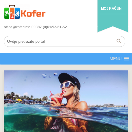
MOJ RAČUN
office@kofer.info
00387 (0)61/52-61-52
MENU