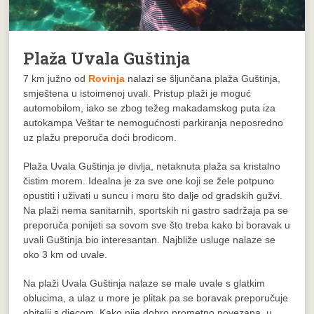
Plaža Uvala Guštinja
7 km južno od
Rovinja
nalazi se šljunčana plaža Guštinja,
smještena u istoimenoj uvali. Pristup plaži je moguć
automobilom, iako se zbog težeg makadamskog puta iza
autokampa Veštar te nemogućnosti parkiranja neposredno
uz plažu preporuča doći brodicom.
Plaža Uvala Guštinja je divlja, netaknuta plaža sa kristalno
čistim morem. Idealna je za sve one koji se žele potpuno
opustiti i uživati u suncu i moru što dalje od gradskih gužvi.
Na plaži nema sanitarnih, sportskih ni gastro sadržaja pa se
preporuča ponijeti sa sovom sve što treba kako bi boravak u
uvali Guštinja bio interesantan. Najbliže usluge nalaze se
oko 3 km od uvale.
Na plaži Uvala Guštinja nalaze se male uvale s glatkim
oblucima, a ulaz u more je plitak pa se boravak preporučuje
obitelji s djecom. Kako nije dobro prometno povezana, u