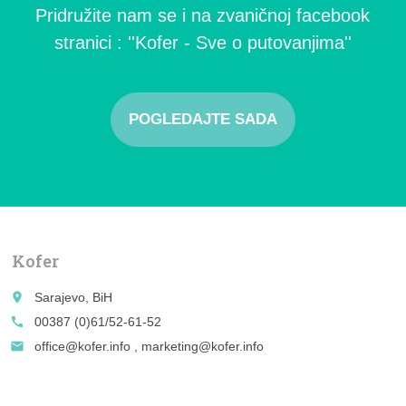
Pridružite nam se i na zvaničnoj facebook
stranici : ''Kofer - Sve o putovanjima''
POGLEDAJTE SADA
Kofer
place
Sarajevo, BiH
call
00387 (0)61/52-61-52
email
office@kofer.info , marketing@kofer.info