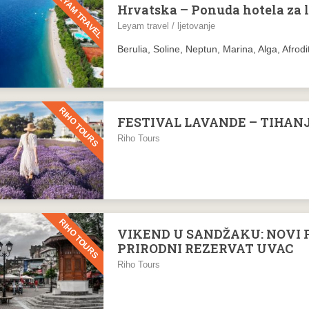
LEYAM TRAVEL
Hrvatska – Ponuda hotela za l
Leyam travel / ljetovanje
Berulia, Soline, Neptun, Marina, Alga, Afrodit
RIHO TOURS
FESTIVAL LAVANDE – TIHAN
Riho Tours
RIHO TOURS
VIKEND U SANDŽAKU: NOVI P
PRIRODNI REZERVAT UVAC
Riho Tours