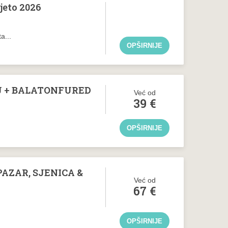
jeto 2026
a...
OPŠIRNIJE
J + BALATONFURED
Već od
39
€
OPŠIRNIJE
AZAR, SJENICA &
Već od
67
€
OPŠIRNIJE