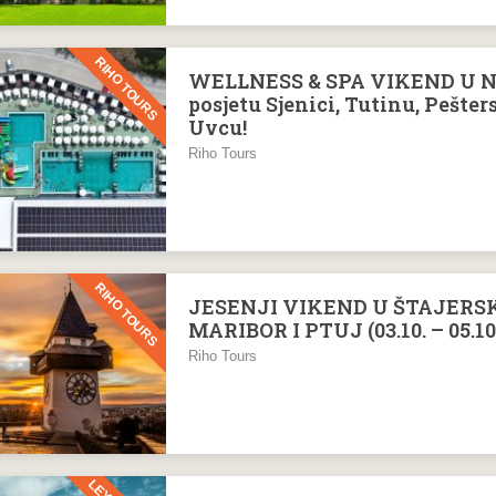
RIHO TOURS
WELLNESS & SPA VIKEND U 
posjetu Sjenici, Tutinu, Pešter
Uvcu!
Riho Tours
RIHO TOURS
JESENJI VIKEND U ŠTAJERSK
MARIBOR I PTUJ (03.10. – 05.10
Riho Tours