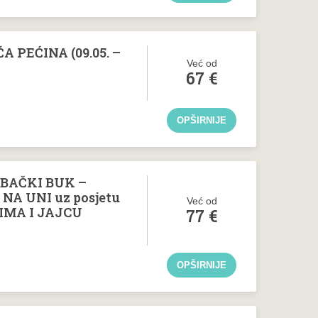
A PEĆINA (09.05. –
Već od
67
€
OPŠIRNIJE
RBAČKI BUK –
NA UNI uz posjetu
Već od
IMA I JAJCU
77
€
OPŠIRNIJE