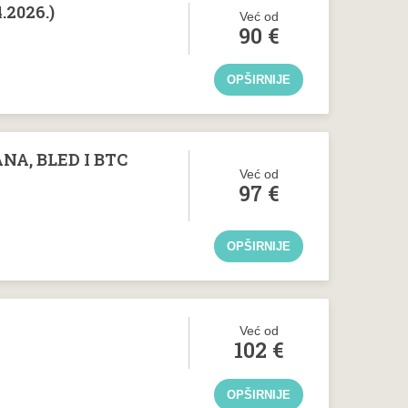
4.2026.)
Već od
90
€
OPŠIRNIJE
A, BLED I BTC
Već od
97
€
OPŠIRNIJE
Već od
102
€
OPŠIRNIJE