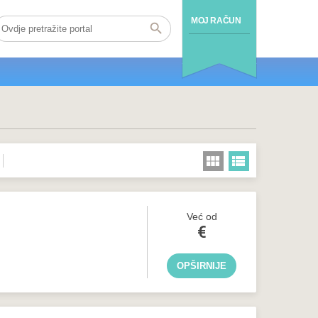
MOJ RAČUN
Već od
€
OPŠIRNIJE