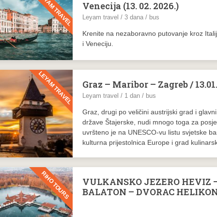
LEYAM TRAVEL
Venecija (13. 02. 2026.)
Leyam travel / 3 dana / bus
Krenite na nezaboravno putovanje kroz Italij
i Veneciju.
LEYAM TRAVEL
Graz – Maribor – Zagreb / 13.01.
Leyam travel / 1 dan / bus
Graz, drugi po veličini austrijski grad i glav
države Štajerske, nudi mnogo toga za posjetit
uvršteno je na UNESCO-vu listu svjetske baš
kulturna prijestolnica Europe i grad kulinars
RIHO TOURS
VULKANSKO JEZERO HEVIZ –
BALATON – DVORAC HELIKON