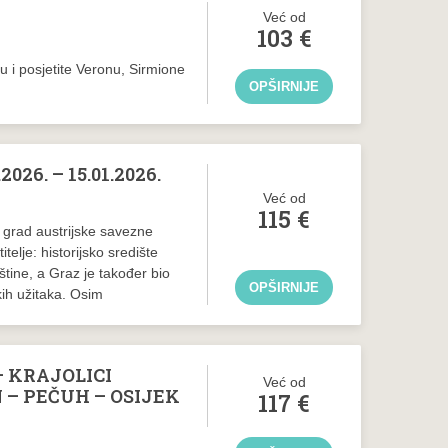
Već od
103
€
u i posjetite Veronu, Sirmione
OPŠIRNIJE
2026. – 15.01.2026.
Već od
115
€
ni grad austrijske savezne
elje: historijsko središte
tine, a Graz je također bio
OPŠIRNIJE
kih užitaka. Osim
 KRAJOLICI
Već od
 – PEČUH – OSIJEK
117
€