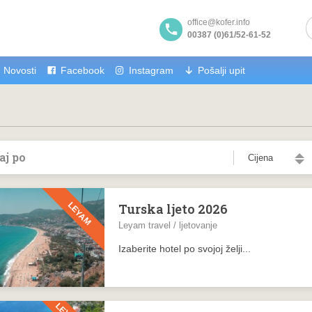
office@kofer.info
00387 (0)61/52-61-52
Novosti
Facebook
Instagram
Pošalji upit
aj po
Cijena
LEYAM
Turska ljeto 2026
Leyam travel / ljetovanje
Izaberite hotel po svojoj želji...