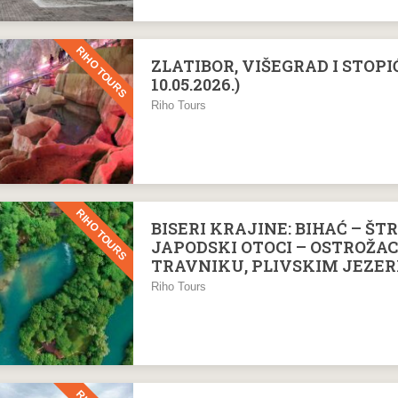
RIHO TOURS
ZLATIBOR, VIŠEGRAD I STOPIĆ
10.05.2026.)
Riho Tours
RIHO TOURS
BISERI KRAJINE: BIHAĆ – ŠT
JAPODSKI OTOCI – OSTROŽAC 
TRAVNIKU, PLIVSKIM JEZER
Riho Tours