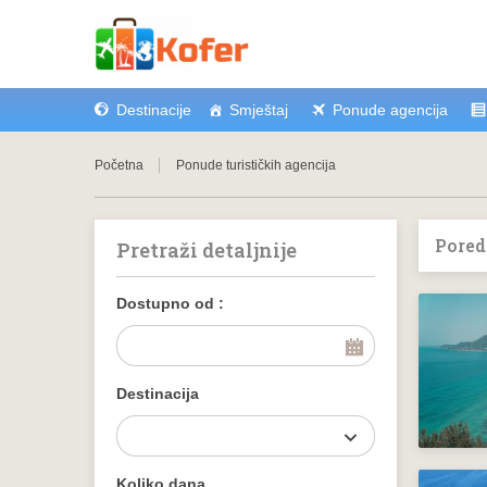
Destinacije
Smještaj
Ponude agencija
Početna
Ponude turističkih agencija
Pored
Pretraži detaljnije
Dostupno od :
Destinacija
Koliko dana