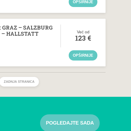
OPŠIRNIJE
: GRAZ – SALZBURG
Već od
G – HALLSTATT
123
€
OPŠIRNIJE
ZADNJA STRANICA
POGLEDAJTE SADA