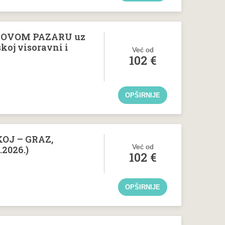
NOVOM PAZARU uz
skoj visoravni i
Već od
102
€
OPŠIRNIJE
OJ – GRAZ,
Već od
.2026.)
102
€
OPŠIRNIJE