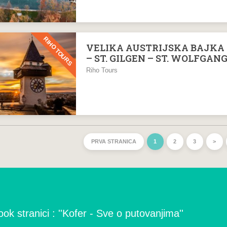
RIHO TOURS
VELIKA AUSTRIJSKA BAJKA 
– ST. GILGEN – ST. WOLFGAN
Riho Tours
PRVA STRANICA
1
2
3
>
ok stranici : ''Kofer - Sve o putovanjima''