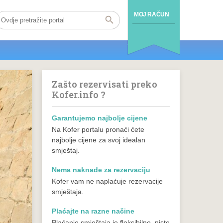
MOJ RAČUN
Zašto rezervisati preko
Kofer.info ?
Garantujemo najbolje cijene
Na Kofer portalu pronaći ćete
najbolje cijene za svoj idealan
smještaj.
Nema naknade za rezervaciju
Kofer vam ne naplaćuje rezervacije
smještaja.
Plaćajte na razne načine
Plaćanje smještaja je fleksibilno, niste