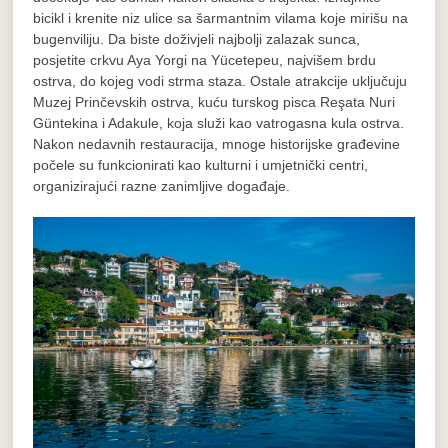
bicikl i krenite niz ulice sa šarmantnim vilama koje mirišu na
bugenviliju. Da biste doživjeli najbolji zalazak sunca,
posjetite crkvu Aya Yorgi na Yücetepeu, najvišem brdu
ostrva, do kojeg vodi strma staza. Ostale atrakcije uključuju
Muzej Prinčevskih ostrva, kuću turskog pisca Reşata Nuri
Güntekina i Adakule, koja služi kao vatrogasna kula ostrva.
Nakon nedavnih restauracija, mnoge historijske građevine
počele su funkcionirati kao kulturni i umjetnički centri,
organizirajući razne zanimljive događaje.