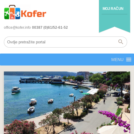
MOJ RAČUN
office@kofer.info
00387 (0)61/52-61-52
MENU