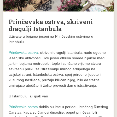
Prinčevska ostrva, skriveni
dragulji Istanbula
Uživajte u bojama jeseni na Prinčevskim ostrvima u
Istanbulu
Prinčevska ostrva
, skriveni dragulji Istanbula, nude ugodne
jesenjske aktivnosti. Dok jesen otkriva smeđe nijanse među
jarkim bojama metropole, toplo i sunčano vrijeme stvara
savršenu priliku za istraživanje mirnog arhipelaga na
azijskoj strani. Istanbulska ostrva, spoj prirodne ljepote i
kulturnog naslijeđa, pružaju idiličan bijeg, bilo da tražite
umirujuće utočište ili želite provesti dan u istraživanju.
U Istanbulu, ali ipak van
Prinčevska ostrva
dobila su ime u periodu Istočnog Rimskog
Carstva, kada su članovi dinastije, poput prinčeva, bili