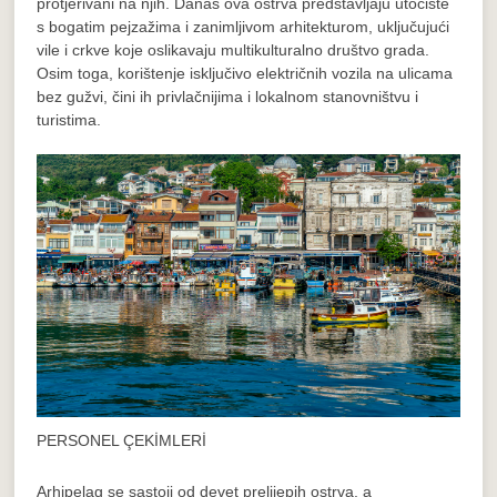
protjerivani na njih. Danas ova ostrva predstavljaju utočište
s bogatim pejzažima i zanimljivom arhitekturom, uključujući
vile i crkve koje oslikavaju multikulturalno društvo grada.
Osim toga, korištenje isključivo električnih vozila na ulicama
bez gužvi, čini ih privlačnijima i lokalnom stanovništvu i
turistima.
PERSONEL ÇEKİMLERİ
Arhipelag se sastoji od devet prelijepih ostrva, a