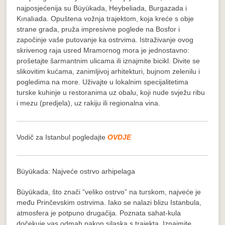
najposjećenija su Büyükada, Heybeliada, Burgazada i
Kınalıada. Opuštena vožnja trajektom, koja kreće s obje
strane grada, pruža impresivne poglede na Bosfor i
započinje vaše putovanje ka ostrvima. Istraživanje ovog
skrivenog raja usred Mramornog mora je jednostavno:
prošetajte šarmantnim ulicama ili iznajmite bicikl. Divite se
slikovitim kućama, zanimljivoj arhitekturi, bujnom zelenilu i
pogledima na more. Uživajte u lokalnim specijalitetima
turske kuhinje u restoranima uz obalu, koji nude svježu ribu
i mezu (predjela), uz rakiju ili regionalna vina.
Vodič za Istanbul pogledajte
OVDJE
Büyükada: Najveće ostrvo arhipelaga
Büyükada, što znači “veliko ostrvo” na turskom, najveće je
među Prinčevskim ostrvima. Iako se nalazi blizu Istanbula,
atmosfera je potpuno drugačija. Poznata sahat-kula
dočekuje vas odmah nakon silaska s trajekta. Iznajmite