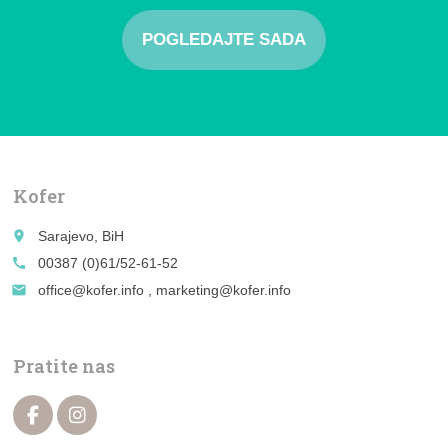
POGLEDAJTE SADA
Kofer
place
Sarajevo, BiH
call
00387 (0)61/52-61-52
email
office@kofer.info , marketing@kofer.info
Pratite nas