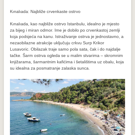
Kınalıada: Najbliže crvenkaste ostrvo
Kınalıada, kao najbliže ostrvo Istanbulu, idealno je mjesto
za bijeg i miran odmor. Ime je dobilo po crvenkastoj zemlji
koja podsjeća na kanu. Istraživanje ostrva je jednostavno, a
nezaobilazne atrakcije uključuju crkvu Surp Krikor
Lusavoric. Obilazak traje samo pola sata, čak i do najdalje
tačke. Šarm ostrva ogleda se u malim stvarima – skromnim
knjižarama, šarmantnim kafićima i šetalištima uz obalu, koja
su idealna za posmatranje zalaska sunca.