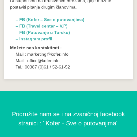
Dostupni smo na društvenim mrežama, gdje možete
postaviti pitanja drugim članovima.
– FB (Kofer – Sve o putovanjima)
– FB (Travel centar – V.P)
– FB (Putovanje u Tursku)
– Instagram profil
Možete nas kontaktirati :
Mail : marketing@kofer.info
Mail : office@kofer.info
Tel.: 00387 (0)61 / 52-61-52
Pridružite nam se i na zvaničnoj facebook
stranici : ''Kofer - Sve o putovanjima''