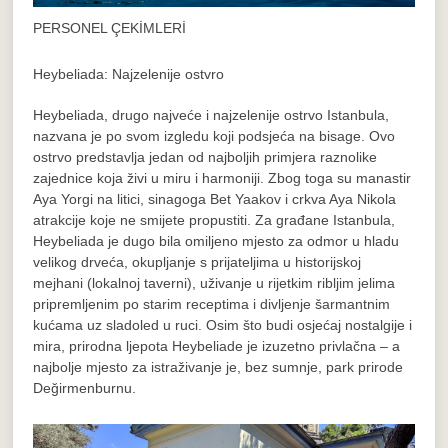
PERSONEL ÇEKİMLERİ
Heybeliada: Najzelenije ostvro
Heybeliada, drugo najveće i najzelenije ostrvo Istanbula,
nazvana je po svom izgledu koji podsjeća na bisage. Ovo
ostrvo predstavlja jedan od najboljih primjera raznolike
zajednice koja živi u miru i harmoniji. Zbog toga su manastir
Aya Yorgi na litici, sinagoga Bet Yaakov i crkva Aya Nikola
atrakcije koje ne smijete propustiti. Za građane Istanbula,
Heybeliada je dugo bila omiljeno mjesto za odmor u hladu
velikog drveća, okupljanje s prijateljima u historijskoj
mejhani (lokalnoj taverni), uživanje u rijetkim ribljim jelima
pripremljenim po starim receptima i divljenje šarmantnim
kućama uz sladoled u ruci. Osim što budi osjećaj nostalgije i
mira, prirodna ljepota Heybeliade je izuzetno privlačna – a
najbolje mjesto za istraživanje je, bez sumnje, park prirode
Değirmenburnu.