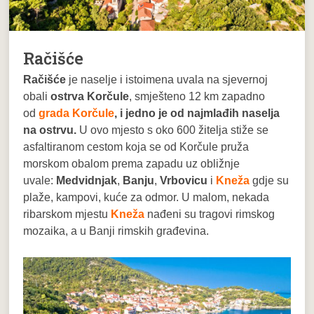
Račišće
Račišće
je naselje i istoimena uvala na sjevernoj
obali
ostrva Korčule
, smješteno 12 km zapadno
od
grada Korčule
, i jedno je od najmlađih naselja
na ostrvu.
U ovo mjesto s oko 600 žitelja stiže se
asfaltiranom cestom koja se od Korčule pruža
morskom obalom prema zapadu uz obližnje
uvale:
Medvidnjak
,
Banju
,
Vrbovicu
i
Kneža
gdje su
plaže, kampovi, kuće za odmor. U malom, nekada
ribarskom mjestu
Kneža
nađeni su tragovi rimskog
mozaika, a u Banji rimskih građevina.