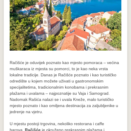
Račišće je oduvijek poznato kao mjesto pomoraca – većina
muškaraca iz mjesta su pomorci, to je kao neka vrsta
lokalne tradicije. Danas je Račišće poznato i kao turističko
odredište u kojem možete uživati u gastronomskim
specijalitetima, tradicionalnim konobama i prekrasnim
plažama i uvalama – najpoznatije su Vaja i Samograd.
Nadomak Rašića nalazi se i uvala Kneže, malo turističko
mjesto poznato i kao omiljena destinacija za zaljubljenike u
jedrenje na vjetru.
U mjestu postoji trgovina, nekoliko restorana i caffe
barova.
Račišće
je okruženo prekrasnim plažama i