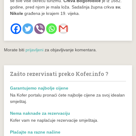
se sve više okreću turizmu.
Crkva Bogorodice
je iz 1682.
godine, pred njom je mala loža. Sadašnja župna crkva
sv.
Nikole
građena je krajem 19. vijeka.
Morate biti
prijavljeni
za objavljivanje komentara.
Zašto rezervisati preko Kofer.info ?
Garantujemo najbolje cijene
Na Kofer portalu pronaći ćete najbolje cijene za svoj idealan
smještaj.
Nema naknade za rezervaciju
Kofer vam ne naplaćuje rezervacije smještaja.
Plaćajte na razne načine