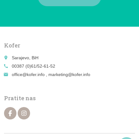
Kofer
place
Sarajevo, BiH
call
00387 (0)61/52-61-52
email
office@kofer.info , marketing@kofer.info
Pratite nas