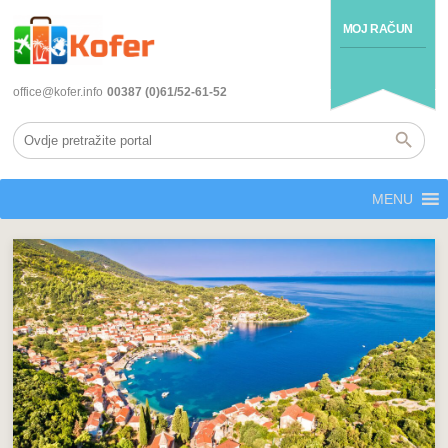
MOJ RAČUN
office@kofer.info
00387 (0)61/52-61-52
MENU